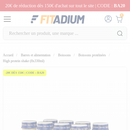
20€ de réduction dès 150€ d'achat sur tout le site | CODE :
BA20
0
Accueil
Barres et alimentation
Boissons
Boissons protéinées
fullscreen
High protein shake (8x330ml)
-20€ DÈS 150€ | CODE : BA20