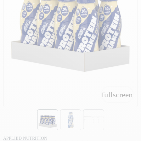
fullscreen
fullscreen
APPLIED NUTRITION