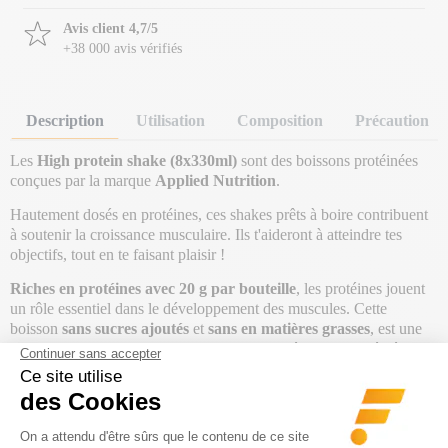
Avis client 4,7/5
+38 000 avis vérifiés
Description
Utilisation
Composition
Précaution
Les
High protein shake (8x330ml)
sont des boissons protéinées
conçues par la marque
Applied
Nutrition
.
Hautement dosés en protéines, ces shakes prêts à boire contribuent
à soutenir la croissance musculaire. Ils t'aideront à atteindre tes
objectifs, tout en te faisant plaisir !
Riches en protéines avec 20 g par bouteille
, les protéines jouent
un rôle essentiel dans le développement des muscules. Cette
boisson
sans sucres ajoutés
et
sans en matières grasses
, est une
bonne solution pour tes collations ou petits-déjeuners protéinés.
Dans un format hyper pratique, tu peux l'emporter partout avec toi
et idéal en post-entraînement !
La marque t'offre 4 saveurs gourmandes à tester