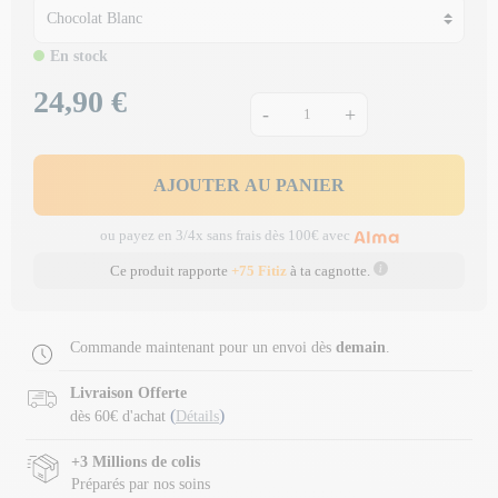
En stock
24,90 €
Prix
-
+
AJOUTER AU PANIER
ou payez en 3/4x sans frais dès 100€ avec
Ce produit rapporte
+75 Fitiz
à ta cagnotte.
Commande maintenant pour un envoi dès
demain
.
Livraison Offerte
(
)
dès 60€ d'achat
Détails
+3 Millions de colis
Préparés par nos soins