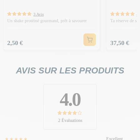
3 Avis
4 
Un shake protéiné gourmand, prêt à savourer
Ta réserve de sh
Prix
Prix
2,50 €
37,50 €
AVIS SUR LES PRODUITS
4.0
2 Évaluations
★★★★★
Excellent