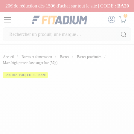
20€ de réduction dès 150€ d'achat sur tout le site | CODE :
BA20
0
Accueil
Barres et alimentation
Barres
Barres protéinées
fullscreen
Mars high protein low sugar bar (57g)
-20€ DÈS 150€ | CODE : BA20