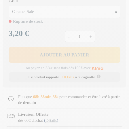
Goût
Rupture de stock
3,20 €
Prix
-
+
AJOUTER AU PANIER
ou payez en 3/4x sans frais dès 100€ avec
Ce produit rapporte
+10 Fitiz
à ta cagnotte.
Plus que
08h 38min 38s
pour commander et être livré à partir
de
demain
.
Livraison Offerte
(
)
dès 60€ d'achat
Détails