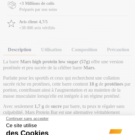
+3 Millions de colis
Préparés par nos soins
Avis client 4,7/5
+38 000 avis vérifiés
Description
Utilisation
Composition
Précaution
La barre
Mars high protein low sugar (57g)
offre une version
protéinée et peu sucrée de la célèbre barre
Mars
.
Parfaite pour les sportifs et ceux qui recherchent une collation
sucrée riche en protéines, cette barre contient
18 g
de
protéines
par
portion, contribuant ainsi à l'augmentation et au maintien de la
masse musculaire lorsqu'elle est intégrée à un régime protéiné.
Avec seulement
1,7 g
de
sucre
par barre, tu peux te régaler sans
culpabilité. Mars Protein Bar est une alternative véritablement
savoureuse à la version classique, tout en évitant l'effet pâteux
désagréable souvent associé aux barres protéinées à faible teneur en
graisses saturées.