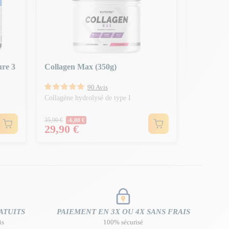
Pack Mobi
Le pack par
top !
Prix N
61,80 €
-11,
Prix
49,90 
ure 3
Collagen Max (350g)
90 Avis
Collagène hydrolysé de type I
Prix Normal
35,90 €
-6,00 €
Prix
29,90 €
ATUITS
PAIEMENT EN 3X OU 4X SANS FRAIS
is
100% sécurisé