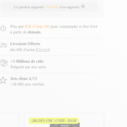
Ce produit rapporte
+74 Fitiz
à ta cagnotte.
Plus que
03h 27min 58s
pour commander et être livré
à partir de
demain
.
Livraison Offerte
(
)
dès 60€ d'achat
Détails
+3 Millions de colis
Préparés par nos soins
Avis client 4,7/5
+38 000 avis vérifiés
-20€ DÈS 150€ | CODE : BA20