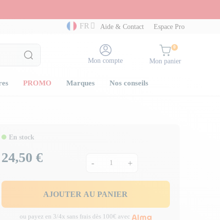
FR
Aide & Contact
Espace Pro
0
Mon compte
Mon panier
res
PROMO
Marques
Nos conseils
En stock
24,50 €
Prix
-
+
AJOUTER AU PANIER
ou payez en 3/4x sans frais dès 100€ avec