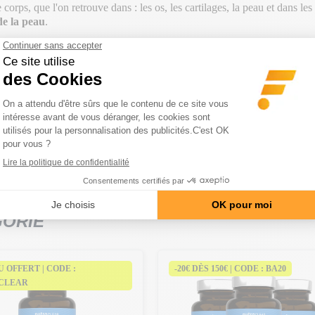
orps, que l'on retrouve dans : les os, les cartilages, la peau et dans les
e la peau
.
ollagène à haute assimilation. Ce complément est composé de
3 000 mg 
 sont souvent sollicités comme le crossfit, musculation, haltérophilie, etc
s et lutter contre le vieillissement de la peau.
aire
car il est un des acteurs principaux de la
solidité des os
,
de l’élast
r un bon fonctionnement de la peau et
préserver son élasticité
et son h
GORIE
 OFFERT | CODE :
-20€ DÈS 150€ | CODE : BA20
CLEAR