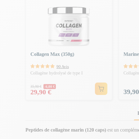
Collagen Max (350g)
Marine
90 Avis
Collagène hydrolysé de type I
Collagèn
Prix Normal
35,90 €
-6,00 €
Prix
Prix
39,90
29,90 €
Peptides de collagène marin (120 caps)
est un complémen