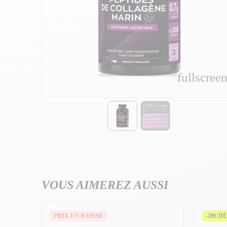
fullscree
fullscree
VOUS AIMEREZ AUSSI
PRIX EN BAISSE
-20€ DÈ