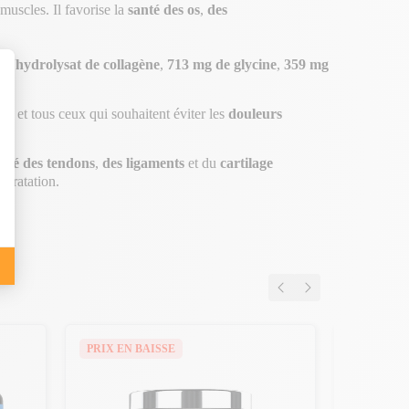
 muscles. Il favorise la
santé des os
,
des
de'hydrolysat de collagène
,
713 mg de glycine
,
359 mg
... et tous ceux qui souhaitent éviter les
douleurs
icité des tendons
,
des ligaments
et du
cartilage
ydratation.
PRIX EN BAISSE
-20€ DÈS 