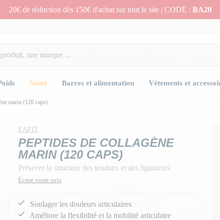
20€ de réduction dès 150€ d'achat sur tout le site | CODE :
BA20
Poids
Santé
Barres et alimentation
Vêtements et accessoi
gène marin (120 caps)
EAFIT
PEPTIDES DE COLLAGÈNE
MARIN (120 CAPS)
Préserve la structure des tendons et des ligaments
Écrire votre avis
Soulager les douleurs articulaires
Améliore la flexibilité et la mobilité articulaire