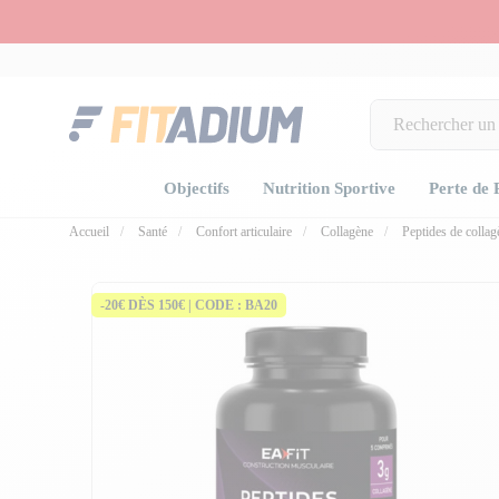
Objectifs
Nutrition Sportive
Perte de 
Accueil
Santé
Confort articulaire
Collagène
Peptides de colla
-20€ DÈS 150€ | CODE : BA20