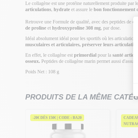
Le collagène est une protéine naturellement produite par le c
articulations
,
hydrate
et assure le
bon fonctionnement d
Retrouve une Formule de qualité, avec des peptides de c
de proline
et
hydroxyproline 308 mg
, par dose.
Idéal absolument idéal pour les sportifs où les articulations
musculaires et articulaires, préserver leurs a
rticulation
En effet, le collagène est
primordial
pour la
santé articul
osseux.
Peptides de collagène marin permet aussi d'assure
Poids Net : 108 g
PRODUITS DE LA MÊME CATÉ
-20€ DÈS 150€ | CODE : BA20
CADEAU
NUTRA