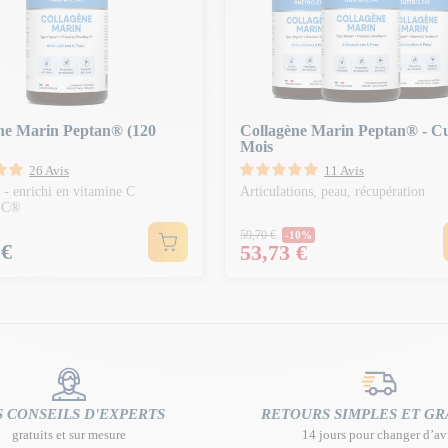
ne Marin Peptan® (120
Collagène Marin Peptan® - C
Mois
26 Avis
11 Avis
 - enrichi en vitamine C
Articulations, peau, récupération
-C®
Prix Normal
59,70 €
-10%
 €
Prix
53,73 €
 CONSEILS D'EXPERTS
RETOURS SIMPLES ET GR
gratuits et sur mesure
14 jours pour changer d’av