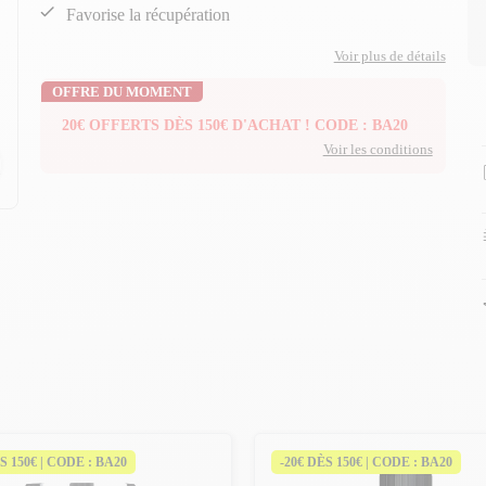
Favorise la récupération
Voir plus de détails
OFFRE DU MOMENT
20€ OFFERTS DÈS 150€ D'ACHAT ! CODE : BA20
Voir les conditions
n
n
S 150€ | CODE : BA20
-20€ DÈS 150€ | CODE : BA20