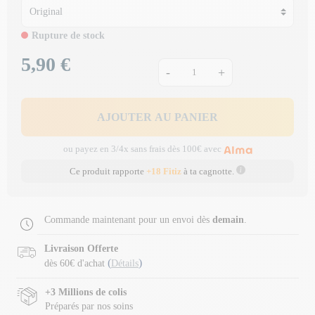
Rupture de stock
5,90 €
Prix
-
+
AJOUTER AU PANIER
ou payez en 3/4x sans frais dès 100€ avec
Ce produit rapporte
+18 Fitiz
à ta cagnotte.
Commande maintenant pour un envoi dès
demain
.
Livraison Offerte
(
)
dès 60€ d'achat
Détails
+3 Millions de colis
Préparés par nos soins