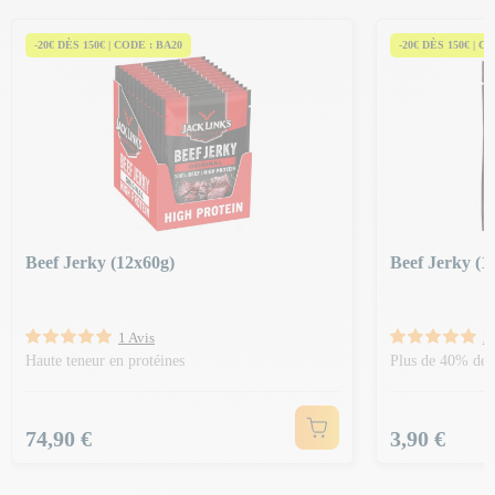
-20€ DÈS 150€ | CODE : BA20
-20€ DÈS 150€ | C
Beef Jerky (12x60g)
Beef Jerky (1
1 Avis
2
Haute teneur en protéines
Plus de 40% de 
Prix
Prix
74,90 €
3,90 €