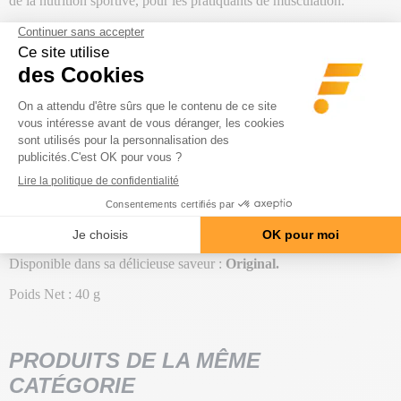
de la nutrition sportive, pour les pratiquants de musculation.
Un sachet de Beef Jerky 40 g représente un apport de protéines de
très haute qualité, avec
15,6 grammes de protéines par portion.
Cet encas est aussi
pauvre en graisses,
dont seulement 1,6 g par
sachet de 40 g. Tu pourras combler à tout moment, une petite faim
sans que cela ait un impact sur la
perte de masse grasse
.
Facile à emporter partout avec toi, format individuel hyper pratique
à glisser dans ton sac de sport.
Il est également le meilleur ami des régimes hyper protéinés, pour
tous ceux qui souhaitent augmenter leur apport en protéines
rapidement et facilement.
Disponible dans sa délicieuse saveur :
Original.
Poids Net : 40 g
PRODUITS DE LA MÊME
CATÉGORIE