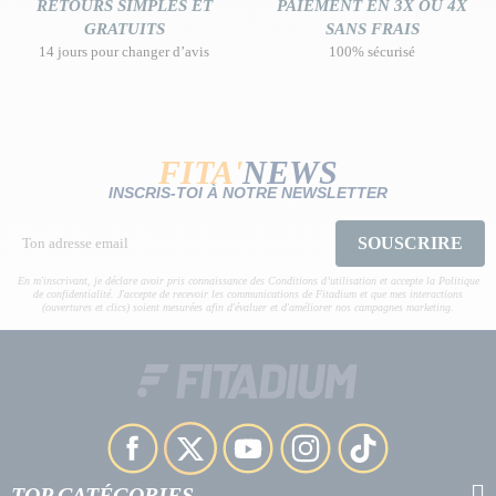
RETOURS SIMPLES ET
PAIEMENT EN 3X OU 4X
GRATUITS
SANS FRAIS
14 jours pour changer d’avis
100% sécurisé
FITA'
NEWS
INSCRIS-TOI À NOTRE NEWSLETTER
SOUSCRIRE
En m'inscrivant, je déclare avoir pris connaissance des Conditions d’utilisation et accepte la Politique
de confidentialité. J'accepte de recevoir les communications de Fitadium et que mes interactions
(ouvertures et clics) soient mesurées afin d'évaluer et d'améliorer nos campagnes marketing.
TOP CATÉGORIES