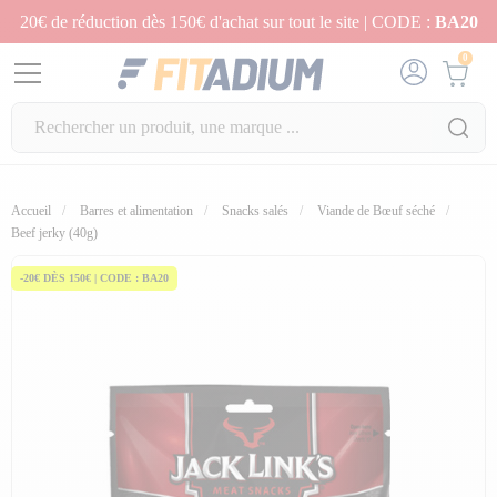
20€ de réduction dès 150€ d'achat sur tout le site | CODE :
BA20
0
Accueil
Barres et alimentation
Snacks salés
Viande de Bœuf séché
Beef jerky (40g)
-20€ DÈS 150€ | CODE : BA20