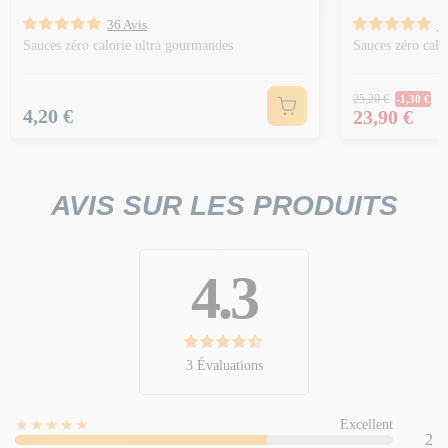
36 Avis
1
Sauces zéro calorie ultra gourmandes
Sauces zéro calo
Prix Norm
25,20 €
-1,30 €
Prix
Prix
4,20 €
23,90 €
AVIS SUR LES PRODUITS
4.3
3 Évaluations
★★★★★
Excellent
2