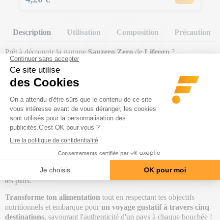
Description
Utilisation
Composition
Précaution
Prêt à découvrir la gamme
Sauzero Zero
de
Lifepro
?
Plonge-toi dans une sélection de
sauces
délicieuses : Indian
Curry
,
American
Burger
, Italian
Oregon
, Argentine
Chimichurri
et
English
Bacon
.
Chaque sauce est soigneusement élaborée avec des
ingrédients
frais de haute qualité
et, le meilleur de tout, elles sont toutes à
zéro calorie
!
Elles sont
sans conservateurs, ni additifs artificiels et sans
matières grasses
, parfaites pour ceux qui surveillent leur poids et
veulent savourer de
bons repas sans culpabiliser
. Ces sauces te
permettront d'ajouter une touche de plaisir et de saveur à chacun de
tes plats.
Transforme ton alimentation
tout en respectant tes objectifs
nutritionnels et embarque pour
un voyage gustatif à travers cinq
destinations
, savourant l'authenticité d'un pays à chaque bouchée !