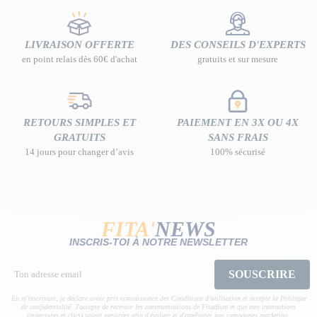
LIVRAISON OFFERTE
DES CONSEILS D'EXPERTS
en point relais dès 60€ d'achat
gratuits et sur mesure
RETOURS SIMPLES ET
PAIEMENT EN 3X OU 4X
GRATUITS
SANS FRAIS
14 jours pour changer d’avis
100% sécurisé
FITA'
NEWS
INSCRIS-TOI À NOTRE NEWSLETTER
SOUSCRIRE
En m'inscrivant, je déclare avoir pris connaissance des Conditions d’utilisation et accepte la Politique
de confidentialité. J'accepte de recevoir les communications de Fitadium et que mes interactions
(ouvertures et clics) soient mesurées afin d'évaluer et d'améliorer nos campagnes marketing.