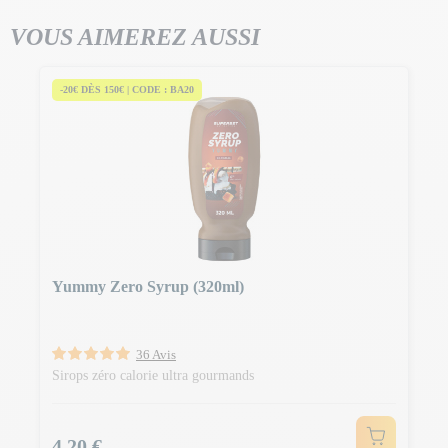
VOUS AIMEREZ AUSSI
-20€ DÈS 150€ | CODE : BA20
Yummy Zero Syrup (320ml)
36 Avis
Sirops zéro calorie ultra gourmands
Prix
4,20 €