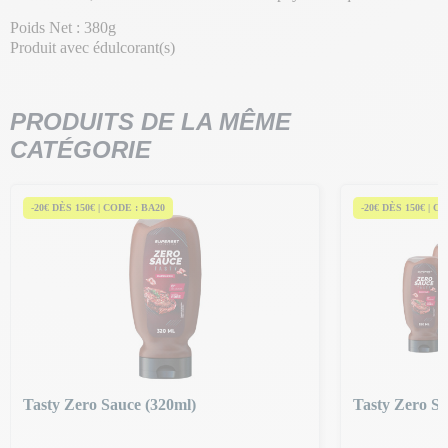
Poids Net : 380g
Produit avec édulcorant(s)
PRODUITS DE LA MÊME
CATÉGORIE
-20€ DÈS 150€ | CODE : BA20
-20€ DÈS 150€ | C
Tasty Zero Sauce (320ml)
Tasty Zero Sa