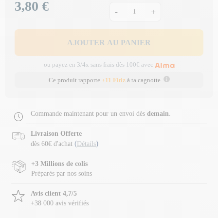
3,80 €
Prix
-
+
AJOUTER AU PANIER
ou payez en 3/4x sans frais dès 100€ avec
Ce produit rapporte
+11 Fitiz
à ta cagnotte.
Commande maintenant pour un envoi dès
demain
.
Livraison Offerte
(
)
dès 60€ d'achat
Détails
+3 Millions de colis
Préparés par nos soins
Avis client 4,7/5
+38 000 avis vérifiés