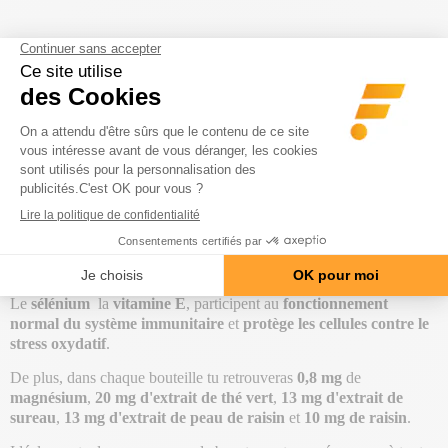
Description
Utilisation
Composition
Précaution
Vitamin well boost (500ml)
est une boisson vitaminée de la
marque
Vitamin Well
.
Riche en
vitamines
et
minéraux,
Vitamin well boost est formulée
avec de la
vitamine C
, du
zinc
et du
sélénium
.
La
vitamine C
contribue au
maintien du fonctionnement normal
du système immunitaire
pendant et après un exercice physique
intense.
Ainsi qu'à réduire la fatigue. Le
zinc
contribue à une
synthèse protéique normale
et est également un allié précieux
pour
maintenir la santé des cheveux, de la peau et des ongles
.
Le
sélénium
la
vitamine E
,
participent au
fonctionnement
normal du système immunitaire
et
protège les cellules contre le
stress oxydatif
.
De plus, dans chaque bouteille tu retrouveras
0,8 mg
de
magnésium
,
20 mg d'extrait de thé vert
,
13 mg d'extrait de
sureau
,
13 mg d'extrait de peau de raisin
et
10 mg de raisin
.