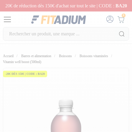
20€ de réduction dès 150€ d'achat sur tout le site | CODE :
BA20
0
Accueil
Barres et alimentation
Boissons
Boissons vitaminées
fullscreen
Vitamin well boost (500ml)
-20€ DÈS 150€ | CODE : BA20