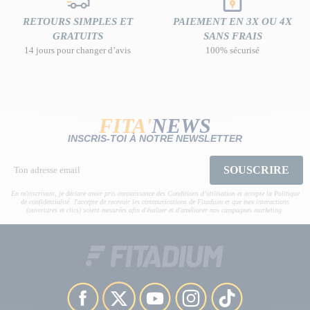
RETOURS SIMPLES ET
PAIEMENT EN 3X OU 4X
GRATUITS
SANS FRAIS
14 jours pour changer d’avis
100% sécurisé
FITA'
NEWS
INSCRIS-TOI À NOTRE NEWSLETTER
SOUSCRIRE
En m'inscrivant, je déclare avoir pris connaissance des Conditions d’utilisation et accepte la Politique
de confidentialité. J'accepte de recevoir les communications de Fitadium et que mes interactions
(ouvertures et clics) soient mesurées afin d'évaluer et d'améliorer nos campagnes marketing.