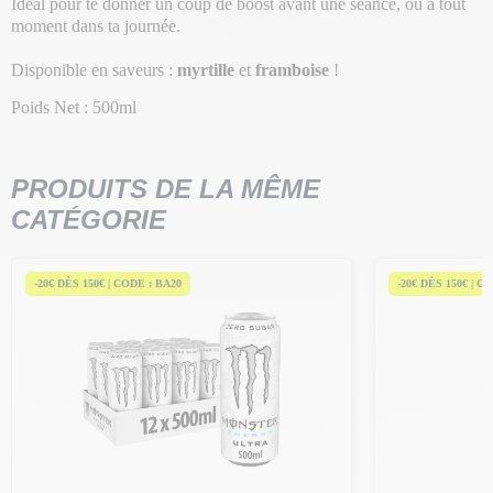
Idéal pour te donner un coup de boost avant une séance, ou à tout
moment dans ta journée.
Disponible en saveurs :
myrtille
et
framboise
!
Poids Net : 500ml
PRODUITS DE LA MÊME
CATÉGORIE
-20€ DÈS 150€ | CODE : BA20
-20€ DÈS 150€ | C