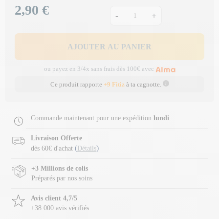
2,90 €
Prix
-
+
AJOUTER AU PANIER
ou payez en 3/4x sans frais dès 100€ avec
Ce produit rapporte
+9 Fitiz
à ta cagnotte.
Commande maintenant pour une expédition
lundi
.
Livraison Offerte
(
)
dès 60€ d'achat
Détails
+3 Millions de colis
Préparés par nos soins
Avis client 4,7/5
+38 000 avis vérifiés