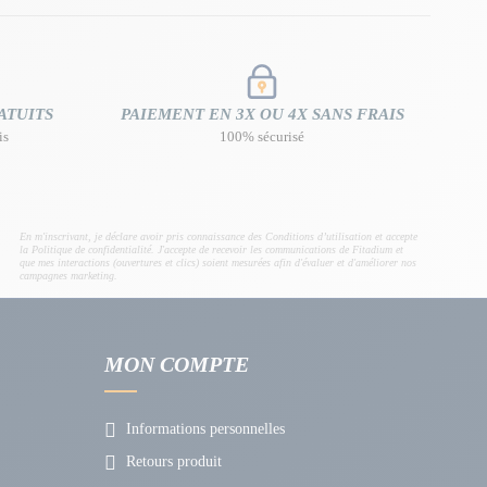
ATUITS
PAIEMENT EN 3X OU 4X SANS FRAIS
is
100% sécurisé
En m'inscrivant, je déclare avoir pris connaissance des Conditions d’utilisation et accepte
la Politique de confidentialité. J'accepte de recevoir les communications de Fitadium et
que mes interactions (ouvertures et clics) soient mesurées afin d'évaluer et d'améliorer nos
campagnes marketing.
MON COMPTE
Informations personnelles
Retours produit