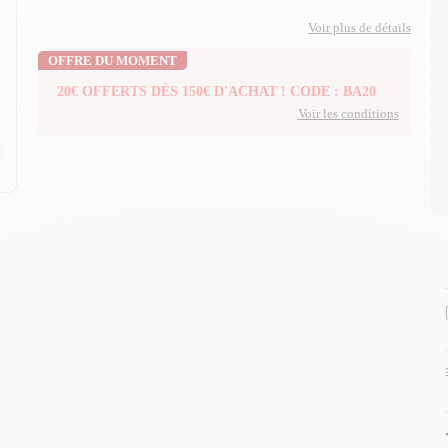
Voir plus de détails
OFFRE DU MOMENT
20€ OFFERTS DÈS 150€ D'ACHAT ! CODE : BA20
Voir les conditions
n
n