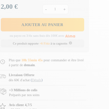
2,00 €
Prix
-
+
AJOUTER AU PANIER
ou payez en 3/4x sans frais dès 100€ avec
Ce produit rapporte
+6 Fitiz
à ta cagnotte.
Plus que
10h 55min 45s
pour commander et être livré
à partir de
demain
.
Livraison Offerte
(
)
dès 60€ d'achat
Détails
+3 Millions de colis
Préparés par nos soins
Avis client 4,7/5