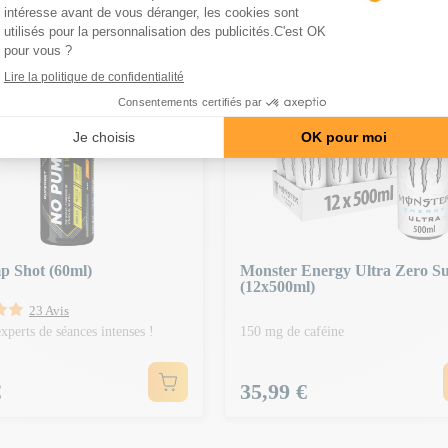
GORIE
S 150€ | CODE : BA20
-20€ DÈS 150€ | CODE : BA20
 Shot (60ml)
Monster Energy Ultra Zero S
(12x500ml)
23 Avis
xperts de séances intenses !
150 mg de caféine
Prix
€
35,99 €