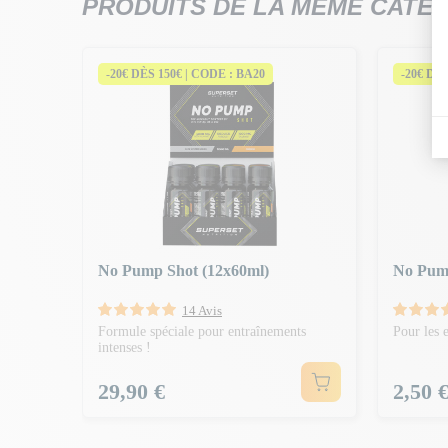
PRODUITS DE LA MÊME CATÉ
-20€ DÈS 150€ | CODE : BA20
-20€ DÈ
60ml)
No Pump Shot (12x60ml)
No Pump
14 Avis
Formule spéciale pour entraînements
Pour les e
intenses !
Prix
Prix
29,90 €
2,50 