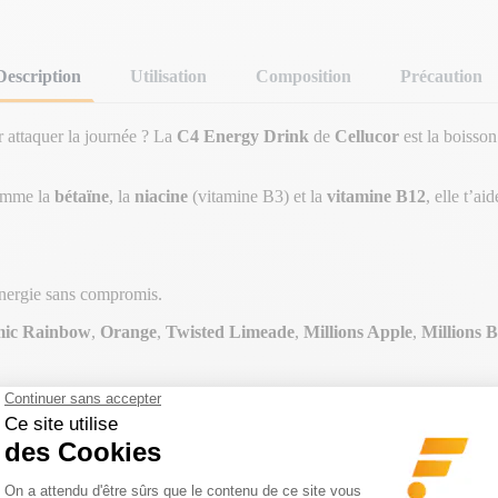
Description
Utilisation
Composition
Précaution
 attaquer la journée ? La
C4 Energy Drink
de
Cellucor
est la boisson
comme la
bétaïne
, la
niacine
(vitamine B3) et la
vitamine B12
, elle t’ai
’énergie sans compromis.
ic Rainbow
,
Orange
,
Twisted Limeade
,
Millions Apple
,
Millions 
!