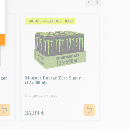
-20€ DÈS 150€ | CODE : BA20
-20€ DÈS 
Red Bull 
Énergie prê
Prix
43,99 
ugar
Monster Energy Zero Sugar
(12x500ml)
Énergie zéro sucres
Prix
35,99 €