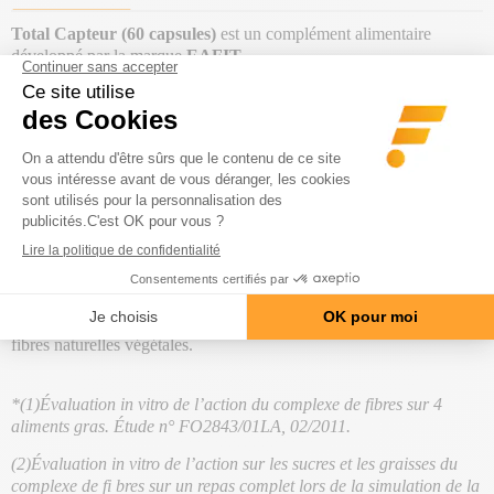
Total Capteur (60 capsules)
est un complément alimentaire
développé par la marque
EAFIT
.
Ce produit a été spécialement conçu pour t'accompagner dans ta
perte de poids, en offrant
5 actions complètes
. Il est formulé à
partir de fibres 100% naturelles provenant de l'avoine, de la carotte
et de la pomme.
Sans colorants ni conservateurs, ce brûleur de graisses 5 en 1
capture les graisses, les sucres et les calories, tout en réduisant les
sensations de faim et l'envie de grignoter.
Le principal avantage de cette formule est d'être sans caféine !
Ce produit est également adapté aux végétariens, 100% issu de
fibres naturelles végétales.
*(1)Évaluation in vitro de l’action du complexe de fibres sur 4
aliments gras. Étude n° FO2843/01LA, 02/2011.
(2)Évaluation in vitro de l’action sur les sucres et les graisses du
complexe de fi bres sur un repas complet lors de la simulation de la