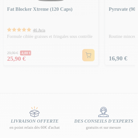
Fat Blocker Xtreme (120 Caps)
Pyruvate (90 
46 Avis
Formule ciblée graisses et fringales sous contrôle
Routine minceu
Prix Normal
29,90 €
-4,00 €
Prix
Prix
16,90 €
25,90 €
LIVRAISON OFFERTE
DES CONSEILS D'EXPERTS
en point relais dès 60€ d'achat
gratuits et sur mesure