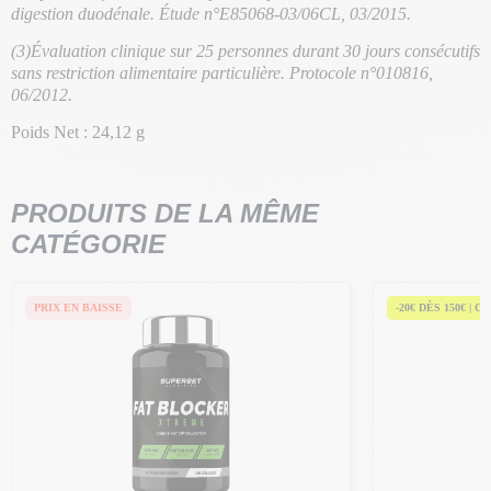
digestion duodénale. Étude n°E85068-03/06CL, 03/2015.
(3)Évaluation clinique sur 25 personnes durant 30 jours consécutifs
sans restriction alimentaire particulière. Protocole n°010816,
06/2012.
Poids Net : 24,12 g
PRODUITS DE LA MÊME
CATÉGORIE
PRIX EN BAISSE
-20€ DÈS 150€ | C