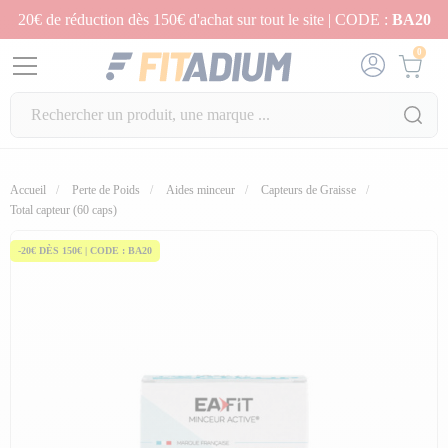
20€ de réduction dès 150€ d'achat sur tout le site | CODE :
BA20
0
Accueil
Perte de Poids
Aides minceur
Capteurs de Graisse
Total capteur (60 caps)
-20€ DÈS 150€ | CODE : BA20