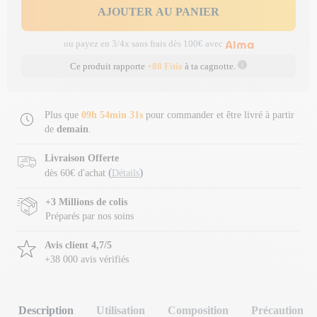
AJOUTER AU PANIER
ou payez en 3/4x sans frais dès 100€ avec
Ce produit rapporte
+88 Fitiz
à ta cagnotte.
Plus que
09h 54min 31s
pour commander et être livré à partir
de
demain
.
Livraison Offerte
(
)
dès 60€ d'achat
Détails
+3 Millions de colis
Préparés par nos soins
Avis client 4,7/5
+38 000 avis vérifiés
Description
Utilisation
Composition
Précaution