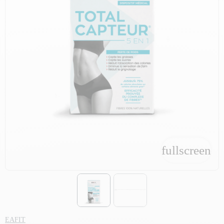
fullscreen
fullscreen
EAFIT