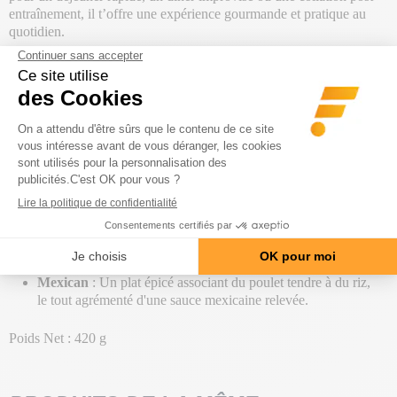
entraînement, il t’offre une expérience gourmande et pratique au
quotidien.
Allie praticité, saveur et équilibre avec Fitmeal !
Plusieurs plats sont disponibles :
Curry
: Un délicieux mélange de poulet juteux accompagné
de riz, le tout enrobé d'une sauce curry parfumée.
Asian
: Une combinaison savoureuse de poulet tendre avec
des légumes croquants, le tout relevé d'une sauce asiatique
authentique.
Tuscan
: Du poulet savoureux servi avec des pâtes, nappé
d'une sauce toscane riche en saveurs méditerranéennes.
Mexican
: Un plat épicé associant du poulet tendre à du riz,
le tout agrémenté d'une sauce mexicaine relevée.
Poids Net : 420 g