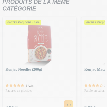
PRODUITS DE LA MÊME
CATÉGORIE
-20€ DÈS 150€ | CODE : BA20
-20€ DÈS 150€ | C
Konjac Noodles (200g)
Konjac Macar
1 Avis
3 
Pauvres en glucides
Faible en calorie