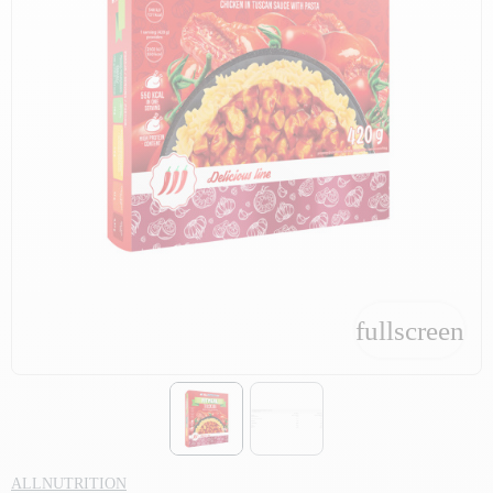
fullscreen
fullscreen
ALLNUTRITION