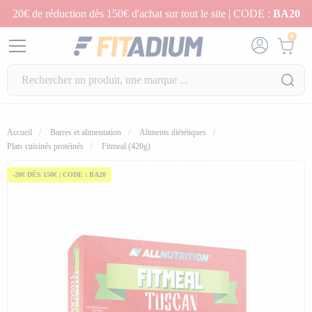
20€ de réduction dès 150€ d'achat sur tout le site | CODE :
BA20
0
Accueil
Barres et alimentation
Aliments diététiques
Plats cuisinés protéinés
Fitmeal (420g)
-20€ DÈS 150€ | CODE : BA20