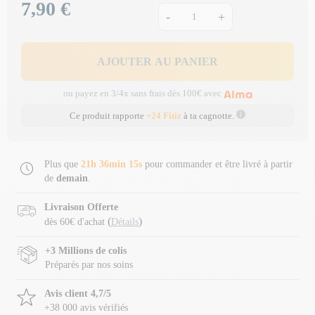
7,90 €
Prix
-
+
AJOUTER AU PANIER
ou payez en 3/4x sans frais dès 100€ avec
Ce produit rapporte
+24 Fitiz
à ta cagnotte.
Plus que
21h 36min 14s
pour commander et être livré à partir
de
demain
.
Livraison Offerte
(
)
dès 60€ d'achat
Détails
+3 Millions de colis
Préparés par nos soins
Avis client 4,7/5
+38 000 avis vérifiés