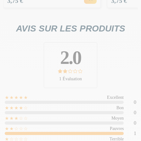
Prix
Prix
3,75 €
3,75 €
AVIS SUR LES PRODUITS
2.0
1 Évaluation
★★★★★
Excellent
0
★★★★☆
Bon
0
★★★☆☆
Moyen
0
★★☆☆☆
Pauvres
1
★☆☆☆☆
Terrible