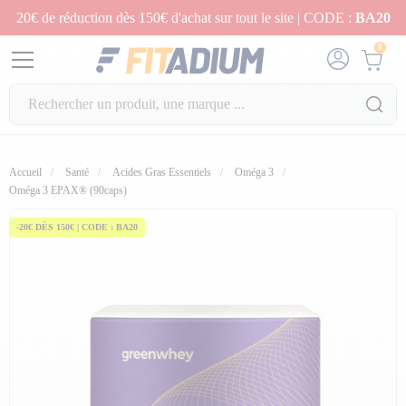
20€ de réduction dès 150€ d'achat sur tout le site | CODE :
BA20
0
Accueil
Santé
Acides Gras Essentiels
Oméga 3
Oméga 3 EPAX® (90caps)
-20€ DÈS 150€ | CODE : BA20