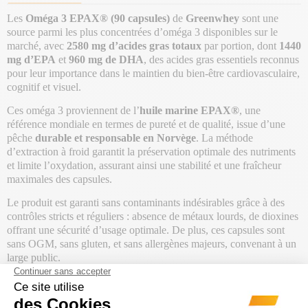
Les
Oméga 3 EPAX® (90 capsules)
de
Greenwhey
sont une
source parmi les plus concentrées d’oméga 3 disponibles sur le
marché, avec
2580 mg d’acides gras totaux
par portion, dont
1440
mg d’EPA
et
960 mg de DHA
, des acides gras essentiels reconnus
pour leur importance dans le maintien du bien-être cardiovasculaire,
cognitif et visuel.
Ces oméga 3 proviennent de l’
huile marine EPAX®
, une
référence mondiale en termes de pureté et de qualité, issue d’une
pêche
durable et responsable en Norvège
. La méthode
d’extraction à froid garantit la préservation optimale des nutriments
et limite l’oxydation, assurant ainsi une stabilité et une fraîcheur
maximales des capsules.
Le produit est garanti sans contaminants indésirables grâce à des
contrôles stricts et réguliers : absence de métaux lourds, de dioxines
offrant une sécurité d’usage optimale. De plus, ces capsules sont
sans OGM, sans gluten, et sans allergènes majeurs, convenant à un
large public.
Greenwhey conjugue performance et respect de l’environnement
avec un
packaging écoresponsabl
e, conçu en carton recyclable,