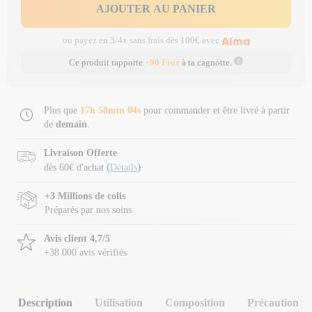
AJOUTER AU PANIER
ou payez en 3/4x sans frais dès 100€ avec
Ce produit rapporte
+90 Fitiz
à ta cagnotte.
Plus que
17h 58min 04s
pour commander et être livré à partir
de
demain
.
Livraison Offerte
(
)
dès 60€ d'achat
Détails
+3 Millions de colis
Préparés par nos soins
Avis client 4,7/5
+38 000 avis vérifiés
Description
Utilisation
Composition
Précaution