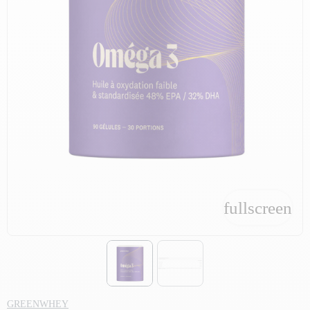
fullscreen
fullscreen
GREENWHEY