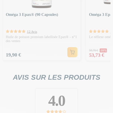
Oméga 3 Epax® (90 Capsules)
Oméga 3 Epax
12 Avis
1
Huile de poisson premium labellisée Epax® - n°1
Le réflexe omég
des ventes
Prix Norm
59,70 €
-10%
Prix
Prix
19,90 €
53,73 €
AVIS SUR LES PRODUITS
4.0