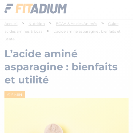
>
>
>
Accueil
Nutrition
BCAA & Acides Animés
Guide
>
acides aminés & bcaa
L'acide aminé asparagine : bienfaits et
utilité
L’acide aminé
asparagine : bienfaits
et utilité
5 MIN