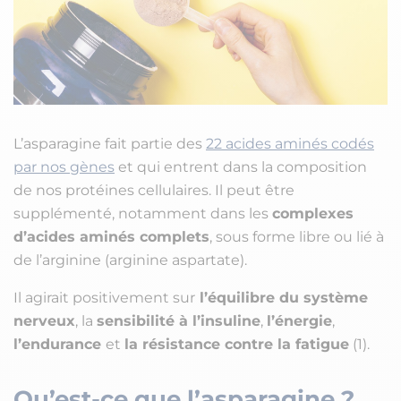
L’asparagine fait partie des
22 acides aminés codés
par nos gènes
et qui entrent dans la composition
de nos protéines cellulaires. Il peut être
supplémenté, notamment dans les
complexes
d’acides aminés complets
, sous forme libre ou lié à
de l’arginine (arginine aspartate).
Il agirait positivement sur
l’équilibre du système
nerveux
, la
sensibilité à l’insuline
,
l’énergie
,
l’endurance
et
la résistance contre la fatigue
(1).
Qu’est-ce que l’asparagine ?