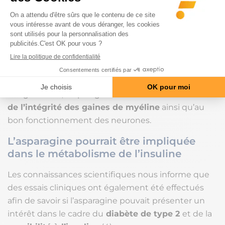
Une carence en asparagine chez l’animal
provoquerait des
effets catastrophiques sur le
développement du système nerveux
à la
naissance des petits. Cet effet serait causé par une
synthèse peu élevée de la myéline, la gaine
organique protégeant les fibres nerveuses.
A l’âge adulte, l’asparagine contribue au
maintien
de l’intégrité des gaines de myéline
ainsi qu’au
bon fonctionnement des neurones.
L’asparagine pourrait être impliquée
dans le métabolisme de l’insuline
Les connaissances scientifiques nous informe que
des essais cliniques ont également été effectués
afin de savoir si l’asparagine pouvait présenter un
intérêt dans le cadre du
diabète de type 2
et de la