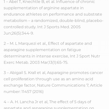
1 – Abel T, Knechtle B, et al.
Influence of chronic
supplementation of arginine aspartate in
endurance athletes on performance and substrate
metabolism – a randomized, double-blind, placebo-
controlled study
. Int J Sports Med. 2005
Jun;26(5):344-9.
2 – M. L Marquezi et al.,
Effect of aspartate and
asparagine supplementation on fatigue
determinants in intense exercise,
Int J Sport Nutr
Exerc Metab. 2003 Mar;13(1):65-75.
3 – Abigail S. Krall et al,
Asparagine promotes cancer
cell proliferation through use as an amino acid
exchange factor
, Nature Communications 7, Article
number: 11457 (2016)
4 – A. H. Lancha Jr et al,
The effect of 5 days of
aspartate and asparagine supplementation on