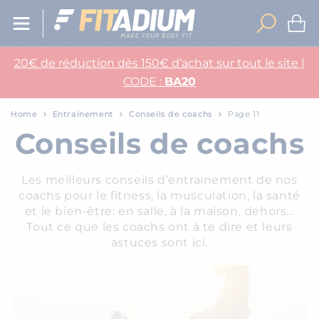
20€ de réduction dès 150€ d’achat sur tout le site |
CODE :
BA20
Home
Entrainement
Conseils de coachs
Page 11
Conseils de coachs
Les meilleurs conseils d’entrainement de nos
coachs pour le fitness, la musculation, la santé
et le bien-être: en salle, à la maison, dehors…
Tout ce que les coachs ont à te dire et leurs
astuces sont ici.