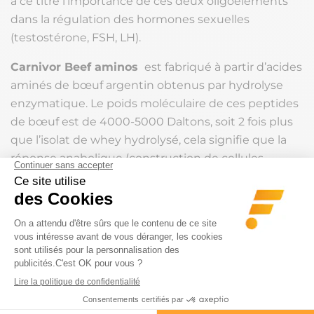
à ce titre l’importance de ces deux oligoéléments
dans la régulation des hormones sexuelles
(testostérone, FSH, LH).
Carnivor Beef aminos
est fabriqué à partir d’acides
aminés de bœuf argentin obtenus par hydrolyse
enzymatique. Le poids moléculaire de ces peptides
de bœuf est de 4000-5000 Daltons, soit 2 fois plus
que l’isolat de whey hydrolysé, cela signifie que la
réponse anabolique (construction de cellules
musculaires) sera jusqu’à deux fois supérieure à
celle des autres sources d’acides aminés.
Leur concentration extraordinaire en glycine, acide
aminé essentiel à la cicatrisation et au stockage du
glycogène, en proline permettant une bonne santé
articulaire et tendineuse sont des atouts précieux
pour bâtir de la masse musculaire tout en
préservant l’intégrité articulaire.