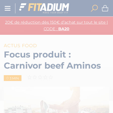
20€ de réduction dès 150€ d’achat sur tout le site |
CODE :
BA20
ACTUS FOOD
Focus produit :
Carnivor beef Aminos
3 MIN