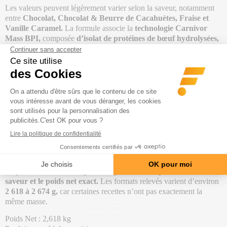
Les valeurs peuvent légèrement varier selon la saveur, notamment
entre
Chocolat, Chocolat & Beurre de Cacahuètes, Fraise et
Vanille Caramel.
La formule associe la
technologie Carnivor
Mass BPI,
composée
d’isolat de protéines de bœuf hydrolysées,
de L-glutamine et de BCAA, à la technologie glucidique iSpike.
Cette dernière repose notamment sur de la
maltodextrine
micronisée, du maïs cireux micronisé et des enzymes digestives
telles que l’amylase et la glucoamylase.
La composition contient
également des ingrédients comme le
picolinate de chrome, la 4-
hydroxyisoleucine, le D-pinitol et l’Agaricus blazei.
Carnivor Mass
fournit ainsi un mélange fortement orienté
prise de
masse
, avec un rapport
glucides-protéines
adapté aux personnes
ayant un métabolisme rapide, un appétit limité ou des difficultés à
augmenter leur poids avec les seuls repas solides.
Le pot contient environ
quatorze portions complètes selon la
saveur et le poids net exact.
Les formats relevés varient d’environ
2 618 à 2 674 g,
car certaines recettes n’ont pas exactement la
même masse.
Poids Net : 2,618 kg