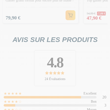
Gainer grand format pour encore plus de masse !
Top gainer pour 
Prix Norm
54,90 €
-7,00 €
Prix
Prix
79,90 €
47,90 €
AVIS SUR LES PRODUITS
4.8
24 Évaluations
★★★★★
Excellent
20
★★★★☆
Bon
3
★★★☆☆
Moyen