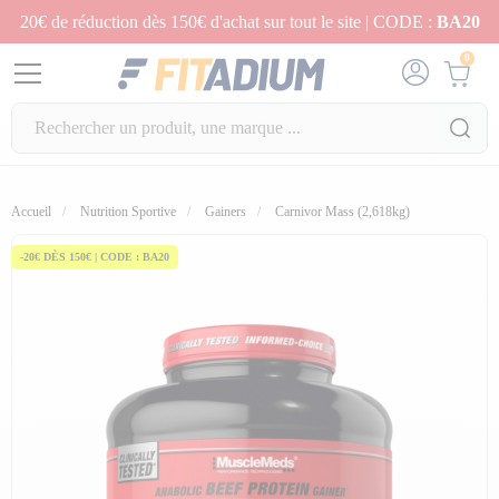
20€ de réduction dès 150€ d'achat sur tout le site | CODE :
BA20
0
Accueil
Nutrition Sportive
Gainers
Carnivor Mass (2,618kg)
-20€ DÈS 150€ | CODE : BA20