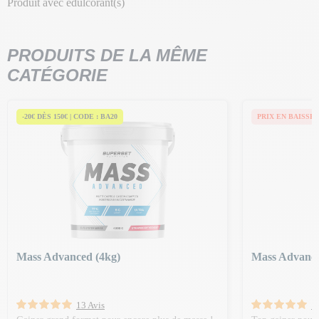
Produit avec édulcorant(s)
PRODUITS DE LA MÊME
CATÉGORIE
-20€ DÈS 150€ | CODE : BA20
PRIX EN BAISSE
Mass Advanced (4kg)
Mass Advance
13 Avis
1