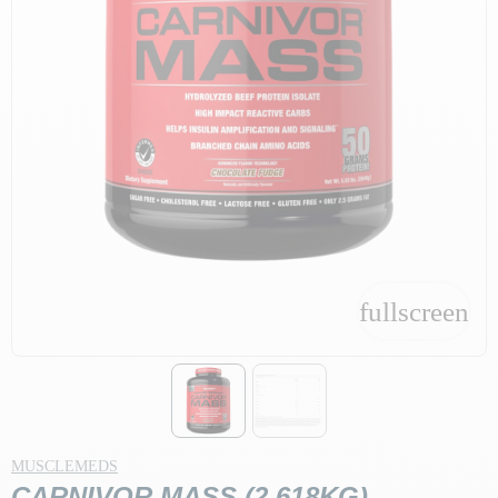
fullscreen
fullscreen
MUSCLEMEDS
CARNIVOR MASS (2,618KG)