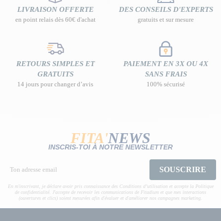
LIVRAISON OFFERTE
DES CONSEILS D'EXPERTS
en point relais dès 60€ d'achat
gratuits et sur mesure
RETOURS SIMPLES ET
PAIEMENT EN 3X OU 4X
GRATUITS
SANS FRAIS
14 jours pour changer d’avis
100% sécurisé
FITA'
NEWS
INSCRIS-TOI À NOTRE NEWSLETTER
SOUSCRIRE
En m'inscrivant, je déclare avoir pris connaissance des Conditions d’utilisation et accepte la Politique
de confidentialité. J'accepte de recevoir les communications de Fitadium et que mes interactions
(ouvertures et clics) soient mesurées afin d'évaluer et d'améliorer nos campagnes marketing.