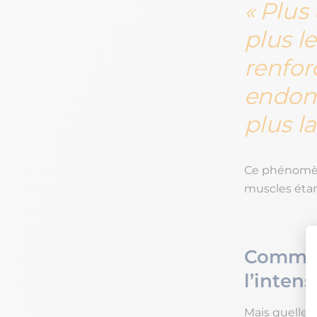
Plus 
plus le
renfor
endomm
plus l
Ce phénomène
muscles éta
Commen
l’intens
Mais quelle e