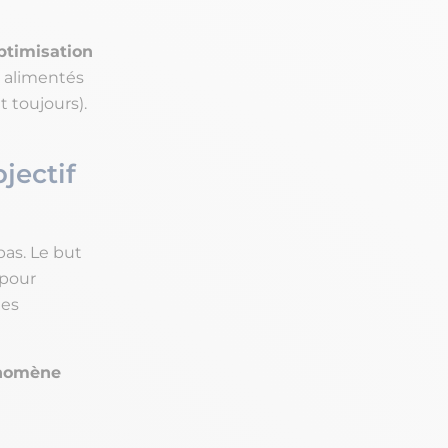
timisation
t alimentés
t toujours).
jectif
pas. Le but
pour
les
nomène