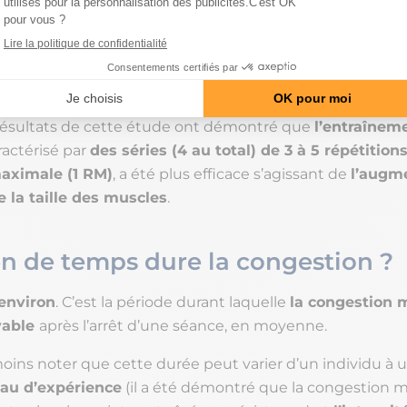
’un entraînement en volume (beaucoup de répétitions, a
n intensité (peu de répétitions, avec charges lourdes) sur
on de la force et de la taille des muscles
de sujets en
ément de réponse.
s résultats de cette étude ont démontré que
l’entraînem
aractérisé par
des séries (4 au total) de 3 à 5 répétition
maximale (1 RM)
, a été plus efficace s’agissant de
l’augm
de la taille des muscles
.
 de temps dure la congestion ?
environ
. C’est la période durant laquelle
la congestion 
vable
après l’arrêt d’une séance, en moyenne.
oins noter que cette durée peut varier d’un individu à u
eau d’expérience
(il a été démontré que la congestion m