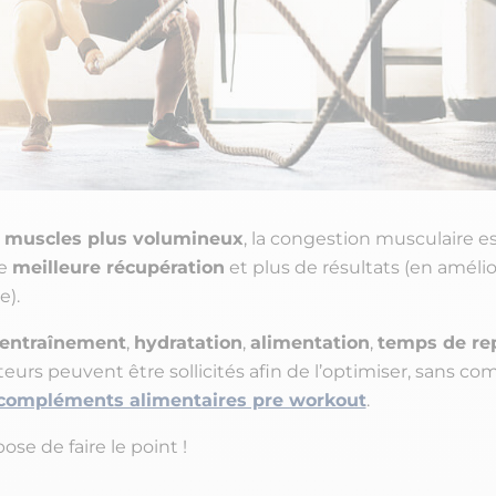
e
muscles plus volumineux
, la congestion musculaire 
ne
meilleure récupération
et plus de résultats (en améli
e).
l’entraînement
,
hydratation
,
alimentation
,
temps de re
teurs peuvent être sollicités afin de l’optimiser, sans com
compléments alimentaires pre workout
.
se de faire le point !