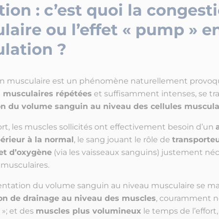
tion : c’est quoi la congest
aire ou l’effet « pump » e
lation ?
on musculaire est un phénomène naturellement provoq
s musculaires répétées
et suffisamment intenses, se tr
on du volume sanguin au niveau des cellules muscula
ort, les muscles sollicités ont effectivement besoin d’un
érieur à la normal
, le sang jouant le rôle de
transporte
et d’oxygène
(via les vaisseaux sanguins) justement néc
 musculaires.
tation du volume sanguin au niveau musculaire se ma
on de drainage au niveau des muscles
, couramment
 »; et des
muscles plus volumineux
le temps de l’effort,