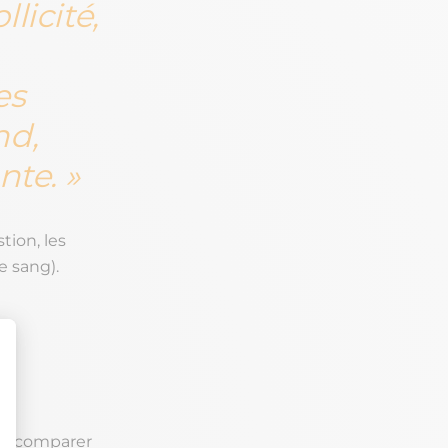
licité,
es
nd,
nte.
ion, les
e sang).
t à comparer