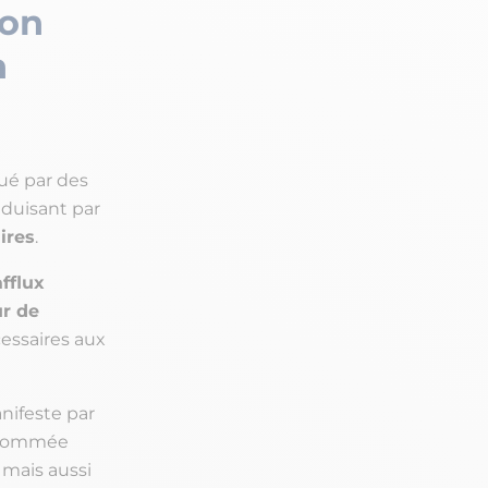
ion
n
ué par des
aduisant par
ires
.
afflux
ur de
essaires aux
nifeste par
 nommée
 mais aussi