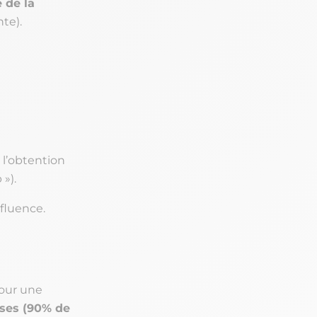
é de la
nte).
 l’obtention
»).
nfluence.
pour une
ses (90% de