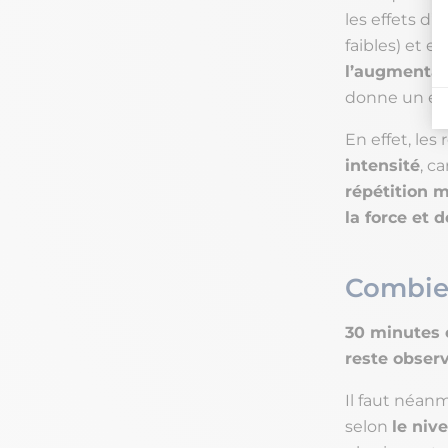
les effets d
faibles) et e
l’augmentati
donne un él
En effet, le
intensité
, c
répétition 
la force et 
Combien
30 minutes 
reste obser
Il faut néanm
selon
le niv