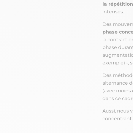
la répétitio
intenses.
Des mouveme
phase conce
la contractio
phase durant
augmentation
exemple) -, 
Des méthode
alternance d
(avec moins 
dans ce cadr
Aussi, nous 
concentrant