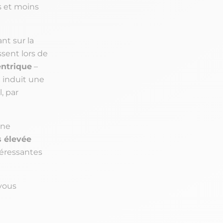
s et moins
ant sur la
sent lors de
ntrique
–
 induit une
, par
une
s élevée
éressantes
 vous