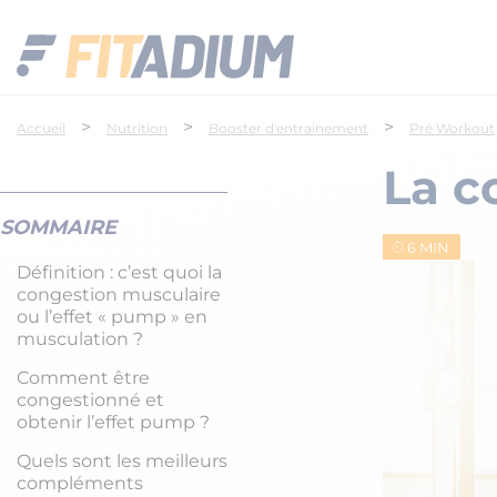
>
>
>
Accueil
Nutrition
Booster d'entrainement
Pré Workout
La c
SOMMAIRE
6 MIN
Définition : c’est quoi la
congestion musculaire
ou l’effet « pump » en
musculation ?
Comment être
congestionné et
obtenir l’effet pump ?
Quels sont les meilleurs
compléments