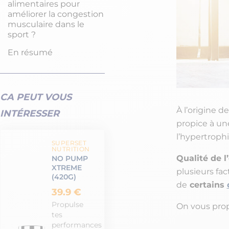
alimentaires pour
améliorer la congestion
musculaire dans le
sport ?
En résumé
CA PEUT VOUS
À l’origine d
INTÉRESSER
propice à u
l’hypertrophi
SUPERSET
NUTRITION
Qualité de 
NO PUMP
XTREME
plusieurs fac
(420G)
de
certains
39.9 €
Propulse
On vous propo
tes
performances