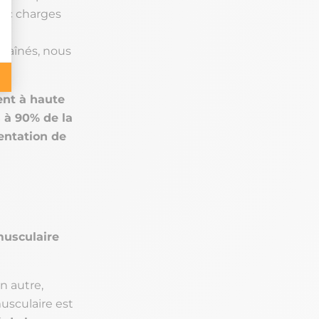
vec charges
traînés, nous
ent à haute
s à 90% de la
entation de
musculaire
n autre,
usculaire est