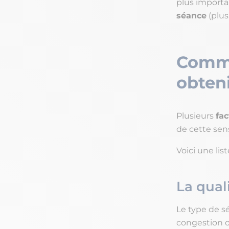
plus importa
séance
(plus
Comme
obteni
Plusieurs
fac
de cette sen
Voici une lis
La qual
Le type de s
congestion 