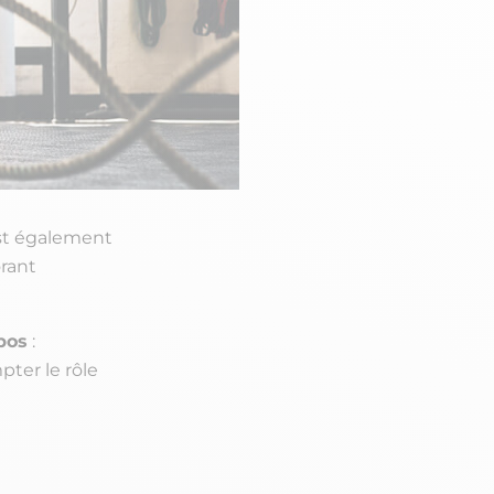
est également
orant
pos
:
pter le rôle