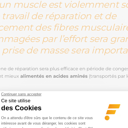
un muscle est violemment sol
 travail de réparation et de
cement des fibres musculair
agées par l’effort sera gra
a prise de masse sera importa
 de réparation sera plus efficace en période de congest
nt mieux
alimentés en acides aminés
(transportés par l
t augmenter la congestion avec
ité idéale ?
st l’intensité idéale ? Une
étude publiée en 2015
, visan