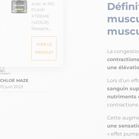
Défini
avec le NO
PUMP
muscul
XTREME
(420GR)
muscu
Ressens…
VOIR LE
La congesti
PRODUIT
contraction
une élévati
Lors d’un eff
15 juin 2023
sanguin sup
nutriments 
contractions
Cette augmen
une sensati
« effet pump