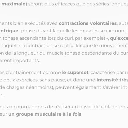
n maximale)
seront plus efficaces que des séries longue
nts bien exécutés avec
contractions volontaires
, aut
ntrique
-phase durant laquelle les muscles se raccourcis
n (phase ascendante lors du curl, par exemple) -,
qu’exce
 laquelle la contraction se réalise lorsque le mouvement
 de la longueur du muscle (phase descendante du curl
seront importants.
s d’entraînement comme l
e superset
, caractérisé par 
e deux exercices, sans pause, et donc une
intensité trè
de charges néanmoins), peuvent également s’avérer int
e.
vous recommandons de réaliser un travail de ciblage, en
 sur
un groupe musculaire à la fois
.