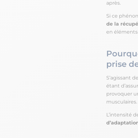
après.
Si ce phéno
de la récupé
en éléments 
Pourquo
prise d
S’agissant de
étant d’assu
provoquer une
musculaires
L’intensité 
d’adaptation