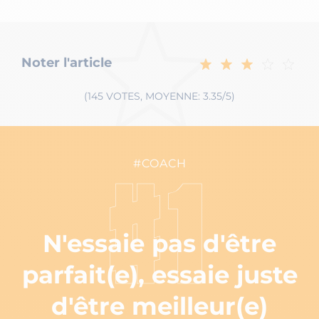
Noter l'article
(145 VOTES, MOYENNE: 3.35/5)
#COACH
#1
N'essaie pas d'être
parfait(e), essaie juste
d'être meilleur(e)