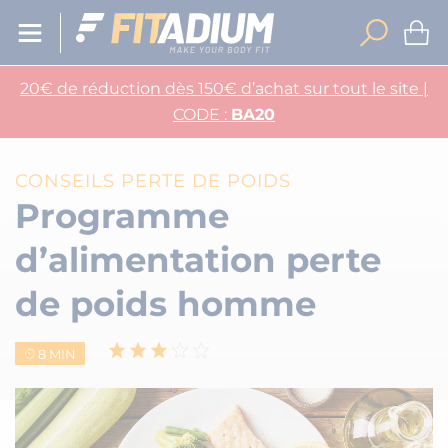
20€ de réduction dès 150€ d’achat sur tout le site |
CODE :
BA20
CONSEILS PERTE DE POIDS
Programme
d’alimentation perte
de poids homme
8 MIN