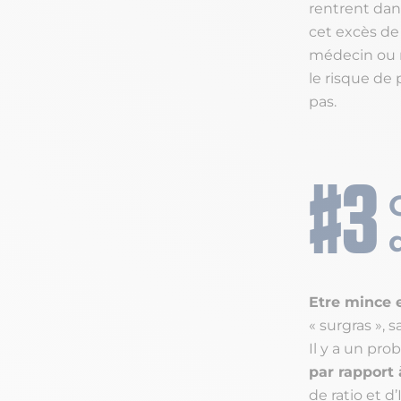
rentrent dan
cet excès de 
médecin ou ne
le risque de 
pas.
Etre mince e
« surgras », 
Il y a un pr
par rapport
de ratio et d