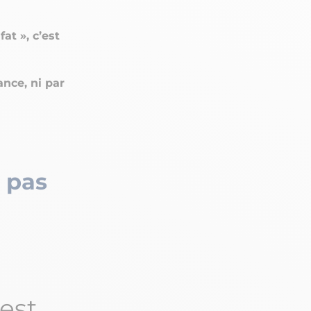
at », c’est
ance, ni par
t pas
est