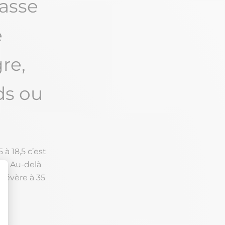
lasse
e
re,
ds ou
 à 18,5 c’est
l. Au-delà
 sévère à 35