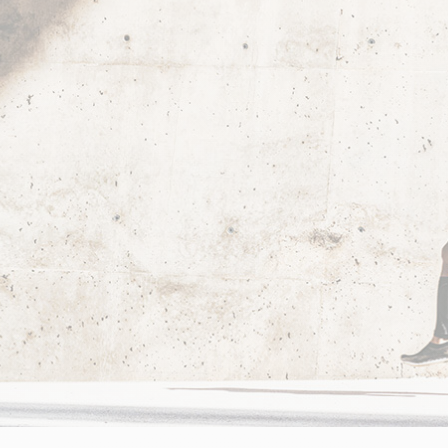
CRÉATINES
Keto
Maltodextrine
Bruleur de Graisse
Détoxifiants
Électrolytes et hydratatio
 Créatine
Stress
BOOSTERS
Vitamines
 Gainer
Sommeil
Minéraux
D'ENTRAINEMENT
 Acides Aminés
Mémoire et concentration
Décontractants
 Pré workout
Pré-workout
musculaires
POIDS
FITNESS
 des suppléments
Shooters
tes
aisses
Raffermir et tonifier
BRÛLEURS DE GRAISS
 Nutrition
ntre
Affiner sa silhouette
ANABOLISANTS NATURELS
 Alimentaires
isses
Booster ses séances
NUTRITION VEGAN
Boosters de testostérone
ls Nutrition
Boosters de GH
NUTRITION
GABA
Tribulus
BIOLOGIQUE
ZMA