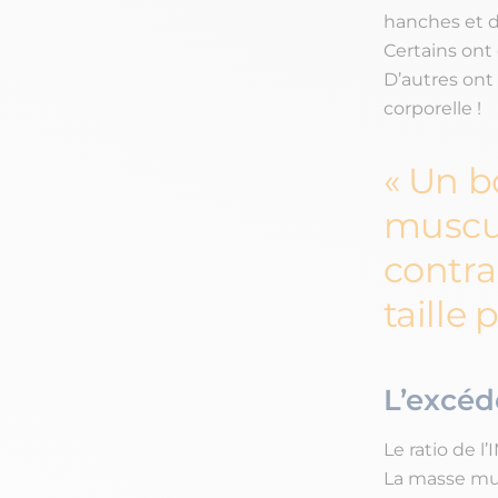
hanches et 
Certains ont
D’autres ont 
corporelle !
Un b
muscul
contr
taille
L’excéd
Le ratio de l
La masse mus