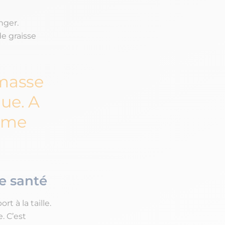
nger.
de graisse
 masse
ue. A
même
e santé
t à la taille.
. C’est