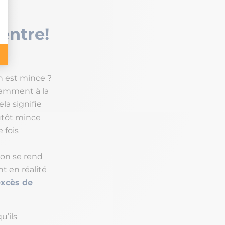
ventre!
on est mince ?
tamment à la
la signifie
lutôt mince
 fois
, on se rend
t en réalité
excès de
u’ils