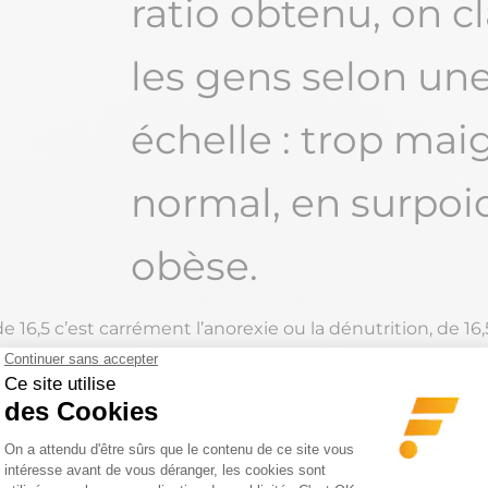
ratio obtenu, on c
les gens selon un
échelle : trop maig
normal, en surpoi
obèse.
 16,5 c’est carrément l’anorexie ou la dénutrition, de 16,5
 entre 18,5 et 24,9 ce nombre est considéré comme norma
le surpoids et au-delà de 30, l’obésité, considérée comme
 40.