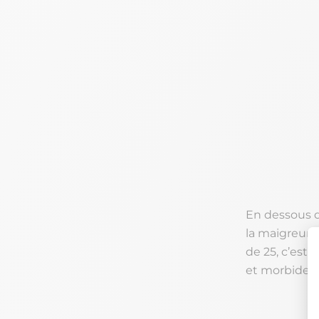
En dessous de
la maigreur,
de 25, c’est 
et morbide à