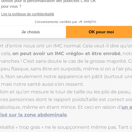
Je suis mince, mais j’ai du 
rt d’entre nous ont un IMC normal. Cela veut-il dire qu’
 cela,
on peut avoir un IMC «réglo» et être enrobé
, no
 hanches ! C’est sans doute le cas de la grosse majorité. Ce
peu flasque, sans être en surpoids, même si on a l’air p
. Non seulement notre apparence en pâtit (surtout une
, mais notre santé aussi s’en ressent.
 loin et qu’on mesure le tour de taille ou les plis de peau
s personnes dont le rapport poids/taille est correct son
abolique, même en étant mince. Et ceci en raison d’
un 
lisé sur la zone abdominale
.
éalité « trop ​​gras » ne le soupçonnent même pas. Tant q