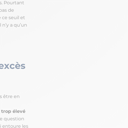
s. Pourtant
 pas de
 ce seuil et
l n’y a qu’un
excès
s être en
 trop élevé
ne question
i entoure les