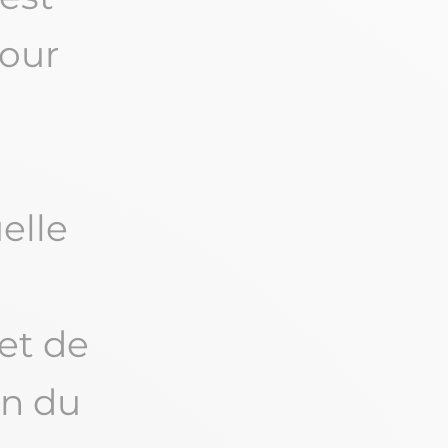
pour
elle
et de
on du