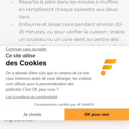
Répartis la pâte dans les moules à muffins
en remplissant chaque caissette aux deux
tiers.
Enfourne et laisse cuire pendant environ 20-
25 minutes, ou pour vérifier la cuisson : insère
un couteau ou un cure-dent au centre des
muffins, s’il en ressort propre, c’est que c’est
cuit.
Laisse refroidir complètement sur une grille.
Dégustation
: il ne te reste plus qu’à déguster !
3. Barres énergétiques à base de Rice
Cream et fruits secs
Ingrédients :