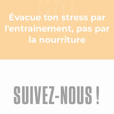
#1
Évacue ton stress par
l'entrainement, pas par
la nourriture
SUIVEZ-NOUS !