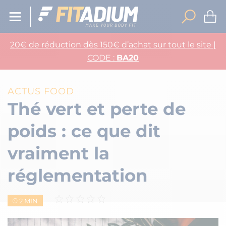
20€ de réduction dès 150€ d’achat sur tout le site |
CODE :
BA20
ACTUS FOOD
Thé vert et perte de
poids : ce que dit
vraiment la
réglementation
2 MIN