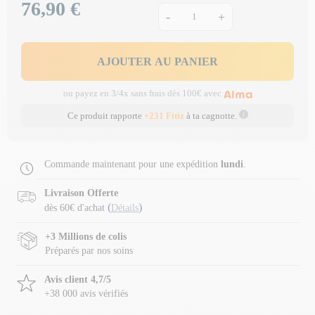
76,90 €
Prix
-
+
AJOUTER AU PANIER
ou payez en 3/4x sans frais dès 100€ avec
Ce produit rapporte
+231 Fitiz
à ta cagnotte.
Commande maintenant pour une expédition
lundi
.
Livraison Offerte
(
)
dès 60€ d'achat
Détails
+3 Millions de colis
Préparés par nos soins
Avis client 4,7/5
+38 000 avis vérifiés