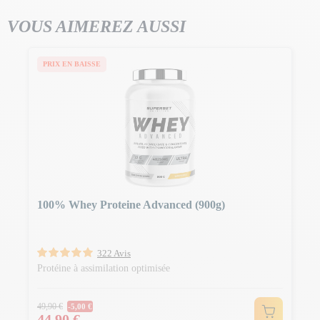
VOUS AIMEREZ AUSSI
PRIX EN BAISSE
100% Whey Proteine Advanced (900g)
322 Avis
Protéine à assimilation optimisée
Prix Normal
49,90 €
-5,00 €
Prix
44,90 €