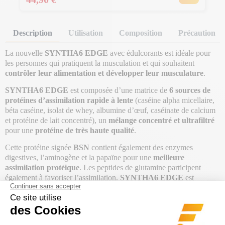
Description
Utilisation
Composition
Précaution
La nouvelle
SYNTHA6 EDGE
avec édulcorants est idéale pour
les personnes qui pratiquent la musculation et qui souhaitent
contrôler leur alimentation et développer leur musculature
.
SYNTHA6 EDGE
est composée d’une matrice de
6 sources de
protéines d’assimilation rapide à lente
(caséine alpha micellaire,
béta caséine, isolat de whey, albumine d’œuf, caséinate de calcium
et protéine de lait concentré), un
mélange concentré et ultrafiltré
pour une
protéine de très haute qualité
.
Cette protéine signée
BSN
contient également des enzymes
digestives, l’aminogène et la papaïne pour une
meilleure
assimilation protéique
. Les peptides de glutamine participent
également à favoriser l’assimilation.
SYNTHA6 EDGE
est
également riches en fibres pour améliorer le transit intestinal des
protéines.
De par sa composition avec
des protéines à assimilation à la fois
rapide et retardée
, cette
protéine en poudre
délivre un taux