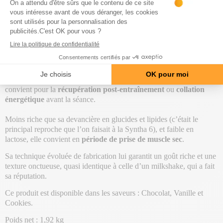
d’acides aminés essentiels et indispensables élevé sur une longue
période, pour un apport régulier et constant.
La
SYNTHA6 EDGE
est enrichie en acides gras essentiels et
TCM (les triglycérides à chaîne moyenne permettent d’augmenter
l’apport énergétique sans stockage en masse grasse) pour une
prise
de masse sèche intense
. Idéale pour la formation de tissus
musculaires et la réparation des tissus abîmés, SYNTHA6 EDGE
convient pour la
récupération post-entraînement
ou
collation
énergétique
avant la séance.
Moins riche que sa devancière en glucides et lipides (c’était le
principal reproche que l’on faisait à la Syntha 6), et faible en
lactose, elle convient en
période de prise de muscle sec
.
Sa technique évoluée de fabrication lui garantit un goût riche et une
texture onctueuse, quasi identique à celle d’un milkshake, qui a fait
sa réputation.
Ce produit est disponible dans les saveurs : Chocolat, Vanille et
Cookies.
Poids net : 1,92 kg