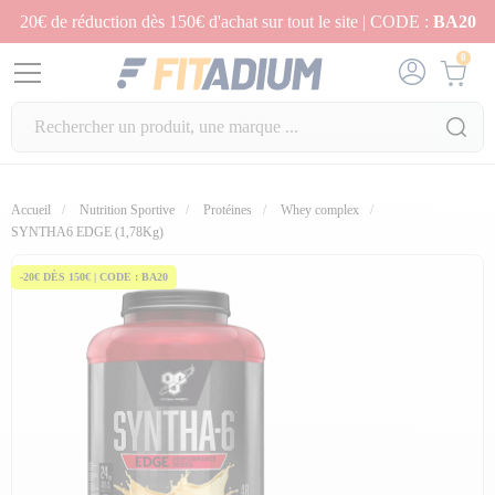
20€ de réduction dès 150€ d'achat sur tout le site | CODE :
BA20
0
Accueil
Nutrition Sportive
Protéines
Whey complex
SYNTHA6 EDGE (1,78Kg)
-20€ DÈS 150€ | CODE : BA20