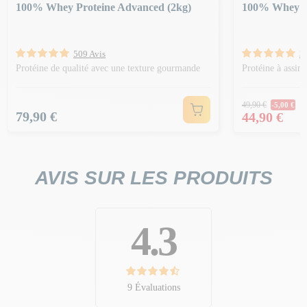
100% Whey Proteine Advanced (2kg)
100% Whey Pr
509 Avis
3
Protéine de qualité avec une texture gourmande
Protéine à assim
Prix Norm
49,90 €
-5,00 €
Prix
Prix
79,90 €
44,90 €
AVIS SUR LES PRODUITS
4.3
9 Évaluations