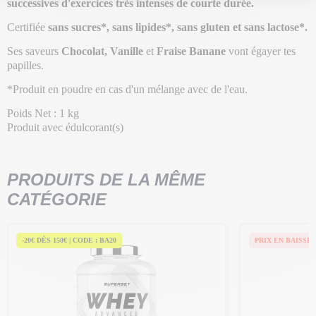
successives d'exercices très intenses de courte durée.
Certifiée
sans sucres*, sans lipides*, sans gluten et sans lactose*.
Ses saveurs
Chocolat,
Vanille
et
Fraise Banane
vont égayer tes
papilles.
*Produit en poudre en cas d'un mélange avec de l'eau.
Poids Net : 1 kg
Produit avec édulcorant(s)
PRODUITS DE LA MÊME
CATÉGORIE
-20€ DÈS 150€ | CODE : BA20
PRIX EN BAISSE