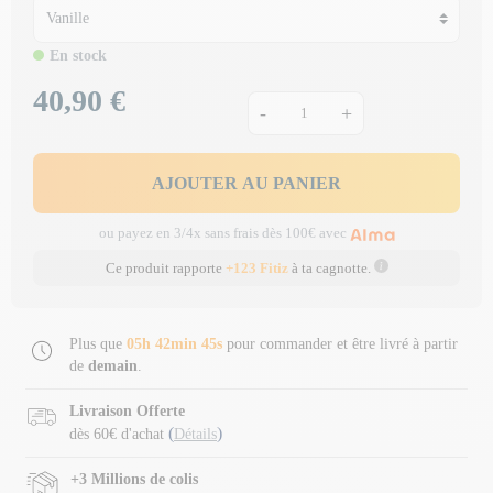
En stock
40,90 €
Prix
-
+
AJOUTER AU PANIER
ou payez en 3/4x sans frais dès 100€ avec
Ce produit rapporte
+123 Fitiz
à ta cagnotte.
Plus que
05h 42min 44s
pour commander et être livré à partir
de
demain
.
Livraison Offerte
(
)
dès 60€ d'achat
Détails
+3 Millions de colis