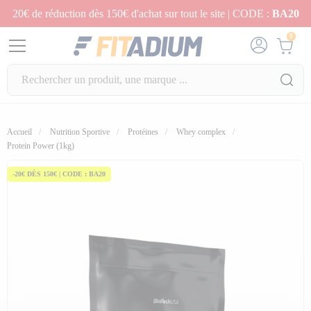
20€ de réduction dès 150€ d'achat sur tout le site | CODE :
BA20
0
Accueil
Nutrition Sportive
Protéines
Whey complex
fullscreen
Protein Power (1kg)
-20€ DÈS 150€ | CODE : BA20