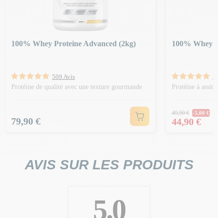
100% Whey Proteine Advanced (2kg)
100% Whey Pr
509 Avis
3
Protéine de qualité avec une texture gourmande
Protéine à assim
Prix Norm
49,90 €
-5,00 €
Prix
Prix
79,90 €
44,90 €
AVIS SUR LES PRODUITS
5.0