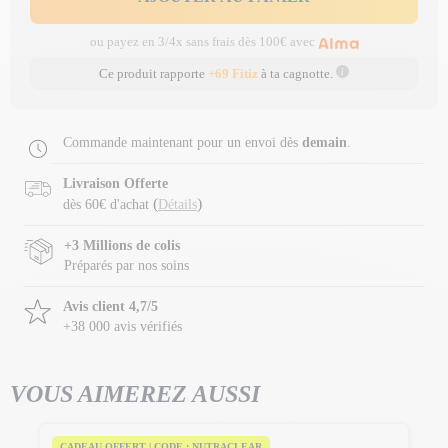
ou payez en 3/4x sans frais dès 100€ avec
Ce produit rapporte
+69 Fitiz
à ta cagnotte.
Commande maintenant pour un envoi dès
demain
.
Livraison Offerte
(
)
dès 60€ d'achat
Détails
+3 Millions de colis
Préparés par nos soins
Avis client 4,7/5
+38 000 avis vérifiés
VOUS AIMEREZ AUSSI
CADEAU OFFERT | CODE : NUTRACLEAR