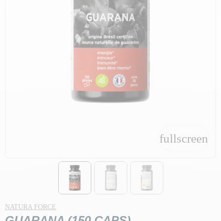
fullscreen
fullscreen
NATURA FORCE
GUARANA (150 CAPS)