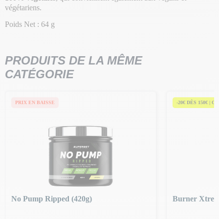
végétariens.
Poids Net : 64 g
PRODUITS DE LA MÊME
CATÉGORIE
PRIX EN BAISSE
-20€ DÈS 150€ | C
No Pump Ripped (420g)
Burner Xtrem