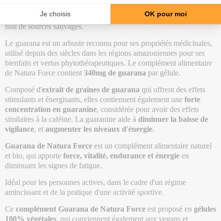
Cette formule de
Guarana (150 caps) de Natura Force
est un
complément alimentaire à base de
guarana bio
originaire du Brésil,
issu de sources sauvages.
Le guarana est un arbuste reconnu pour ses propriétés médicinales,
utilisé depuis des siècles dans les régions amazoniennes pour ses
bienfaits et vertus phytothérapeutiques. Le complément alimentaire
de Natura Force contient
340mg de guarana
par gélule.
Composé d'
extrait de graines de guarana
qui offrent des effets
stimulants et énergisants, elles contiennent également une
forte
concentration en guaranine
, considérée pour avoir des effets
similaires à la caféine. La guaranine aide à
diminuer la baisse de
vigilance
, et
augmenter les niveaux d'énergie
.
Guarana de Natura Force
est un complément alimentaire naturel
et bio, qui apporte
force, vitalité, endurance et énergie
en
diminuant les signes de fatigue.
Idéal pour les personnes actives, dans le cadre d'un régime
amincissant et de la pratique d'une activité sportive.
Ce
complément Guarana de Natura Force
est proposé en
gélules
100% végétales
, qui conviennent également aux vegans et