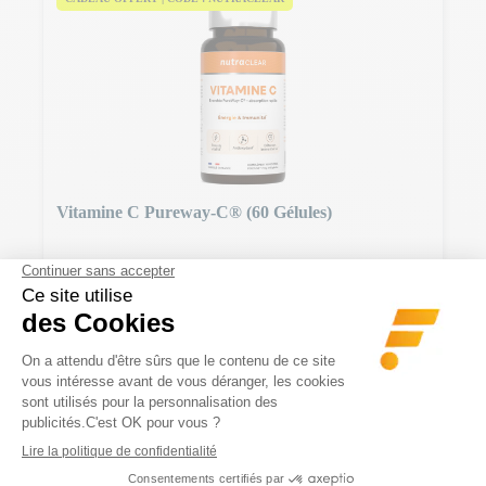
Vitamine C Pureway-C® (60 Gélules)
11 Avis
Haute absorption et douce pour l'estomac
Prix
16,90 €
Description
Utilisation
Composition
Précaution