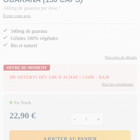
340mg de guarana par dose !
Écrire votre avis
340mg de guarana
Gélules 100% végétales
Bio et naturel
Voir plus de détails
OFFRE DU MOMENT
20€ OFFERTS DÈS 150€ D'ACHAT ! CODE : BA20
Voir les conditions
En Stock
22,90 €
Prix
-
+
AJOUTER AU PANIER