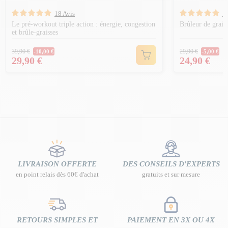
18 Avis
1
Le pré-workout triple action : énergie, congestion
Brûleur de grais
et brûle-graisses
Prix Normal
Prix Norm
39,90 €
29,90 €
-10,00 €
-5,00 €
Prix
Prix
29,90 €
24,90 €
LIVRAISON OFFERTE
DES CONSEILS D'EXPERTS
en point relais dès 60€ d'achat
gratuits et sur mesure
RETOURS SIMPLES ET
PAIEMENT EN 3X OU 4X