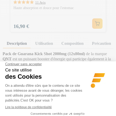
11 Avis
Haute absorption et douce pour l'estomac
Prix
16,90 €
Description
Utilisation
Composition
Précaution
Pack de Guarana Kick Shot 2000mg (12x80ml)
de la marque
QNT
est un puissant booster d'énergie qui participe également à la
perte de poids
.
Le Guarana Kick Shot est un complément
sans sucre ajouté
à base
de guarana et de caféine qui va te permettre de
booster ton
quotidien
.
En effet, le
guarana (375 mg par dose)
est une plante tropicale
originaire d'Amazonie populaire pour ses
effets anti-fatigue
(physique et morale)
.
Facilement assimilable par l'organisme
, le
produit permet de provoquer un
effet stimulant et énergisant
.