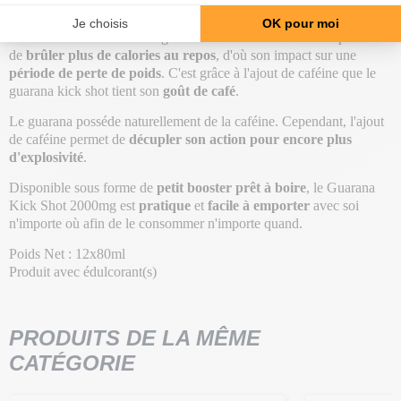
Enrichie en
caféine (54 mg)
, il te permettra d'être prêt(e) à attaquer
n'importe quel
moment de la journée plein(e) d'énergie
. La
teneur élevée en caféine augmente le métabolisme et donc permet
de
brûler plus de calories au repos
, d'où son impact sur une
période de perte de poids
. C'est grâce à l'ajout de caféine que le
guarana kick shot tient son
goût de café
.
Le guarana posséde naturellement de la caféine. Cependant, l'ajout
de caféine permet de
décupler son action pour encore plus
d'explosivité
.
Disponible sous forme de
petit booster prêt à boire
, le Guarana
Kick Shot 2000mg est
pratique
et
facile à emporter
avec soi
n'importe où afin de le consommer n'importe quand.
Poids Net : 12x80ml
Produit avec édulcorant(s)
PRODUITS DE LA MÊME
CATÉGORIE