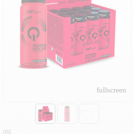
fullscreen
fullscreen
QNT