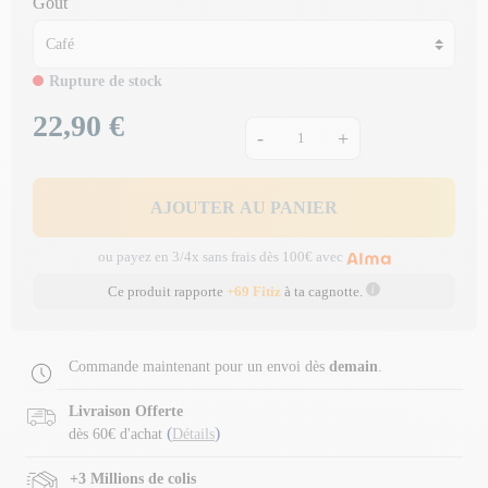
Goût
Rupture de stock
22,90 €
Prix
-
+
AJOUTER AU PANIER
ou payez en 3/4x sans frais dès 100€ avec
Ce produit rapporte
+69 Fitiz
à ta cagnotte.
Commande maintenant pour un envoi dès
demain
.
Livraison Offerte
(
)
dès 60€ d'achat
Détails
+3 Millions de colis