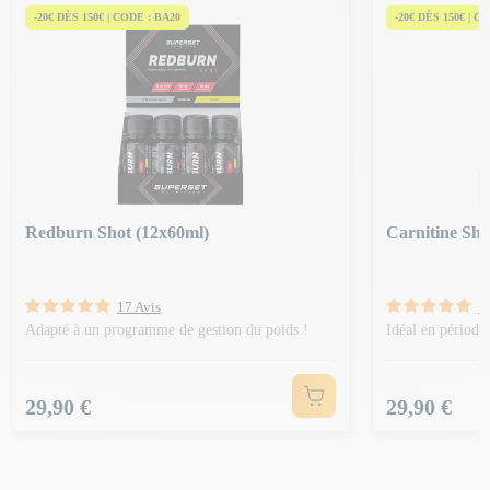
-20€ DÈS 150€ | CODE : BA20
-20€ DÈS 150€ | C
Redburn Shot (12x60ml)
Carnitine Sho
17 Avis
1
Adapté à un programme de gestion du poids !
Idéal en période
Prix
Prix
29,90 €
29,90 €