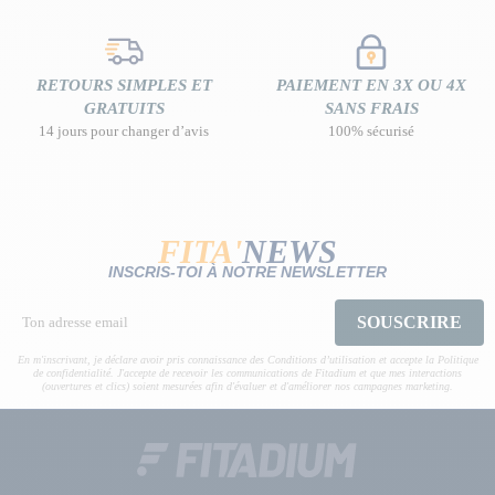
RETOURS SIMPLES ET
PAIEMENT EN 3X OU 4X
GRATUITS
SANS FRAIS
14 jours pour changer d’avis
100% sécurisé
FITA'
NEWS
INSCRIS-TOI À NOTRE NEWSLETTER
SOUSCRIRE
En m'inscrivant, je déclare avoir pris connaissance des Conditions d’utilisation et accepte la Politique
de confidentialité. J'accepte de recevoir les communications de Fitadium et que mes interactions
(ouvertures et clics) soient mesurées afin d'évaluer et d'améliorer nos campagnes marketing.