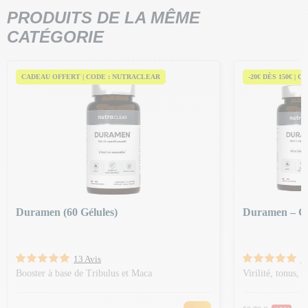
PRODUITS DE LA MÊME
CATÉGORIE
CADEAU OFFERT | CODE : NUTRACLEAR
-20€ DÈS 150€ | C
Duramen (60 Gélules)
Duramen – Cu
13 Avis
1
Booster à base de Tribulus et Maca
Virilité, tonus, 
Prix Norm