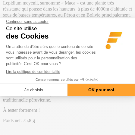
Lepidium meyenii, surnommé « Maca » est une plante très
résistante qui pousse dans les hauteurs, à plus de 4000m d'altitude et
sous de basses températures, au Pérou et en Bolivie principalement.
Utilisée depuis des siècles, elle était notamment donnée aux
guerriers incas avant leur bataille pour renforcer leur endurance.
C'est un végétal naturel riche en phytonutriments, acides aminés et
acides gras, qui abonde aussi en vitamines et minéraux. C'est
pourquoi ce "ginseng péruvien" est un super aliment, pour ses effets
physiologiques, comparables à ceux du ginseng traditionnel.
Maca (60 caps)
est une cure d'un mois sous forme de gélules. Une
portion contient 1500 mg d'extrait de racine de Maca. Parfait pour
une consommation rapide et facile où que l'on soit.
Très appréciée des sportifs d'endurance pour ses vertus, la maca est
encore aujourd'hui, et depuis des siècles, utilisée dans la médecine
traditionnelle péruvienne.
À tester fortement !
Poids net: 75,8 g