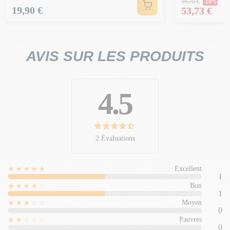
59,70 €
-10%
Prix
Prix
19,90 €
53,73 €
AVIS SUR LES PRODUITS
4.5
2 Évaluations
★★★★★
Excellent
1
★★★★☆
Bon
1
★★★☆☆
Moyen
0
★★☆☆☆
Pauvres
0