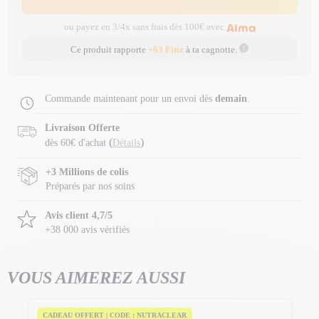
ou payez en 3/4x sans frais dès 100€ avec
Ce produit rapporte
+63 Fitiz
à ta cagnotte.
Commande maintenant pour un envoi dès
demain
.
Livraison Offerte
(
)
dès 60€ d'achat
Détails
+3 Millions de colis
Préparés par nos soins
Avis client 4,7/5
+38 000 avis vérifiés
VOUS AIMEREZ AUSSI
CADEAU OFFERT | CODE : NUTRACLEAR