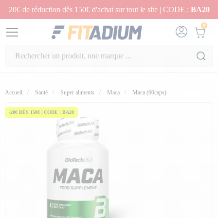
20€ de réduction dès 150€ d'achat sur tout le site | CODE :
BA20
0
fullscreen
Accueil
Santé
Super aliments
Maca
Maca (60caps)
-20€ DÈS 150€ | CODE : BA20