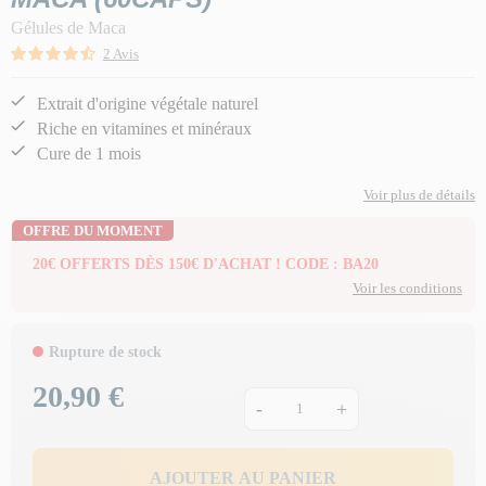
Gélules de Maca
2 Avis
Extrait d'origine végétale naturel
Riche en vitamines et minéraux
Cure de 1 mois
Voir plus de détails
OFFRE DU MOMENT
20€ OFFERTS DÈS 150€ D'ACHAT ! CODE : BA20
Voir les conditions
Rupture de stock
20,90 €
Prix
-
+
AJOUTER AU PANIER