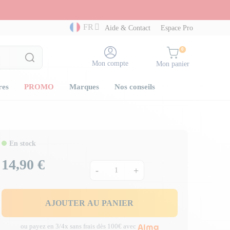
FR
Aide & Contact
Espace Pro
0
Mon compte
Mon panier
res
PROMO
Marques
Nos conseils
En stock
14,90 €
Prix
-
+
AJOUTER AU PANIER
ou payez en 3/4x sans frais dès 100€ avec