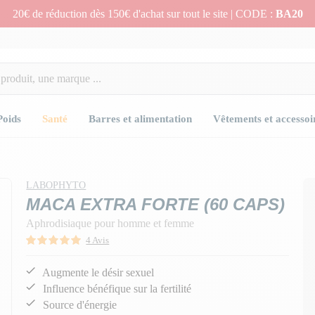
20€ de réduction dès 150€ d'achat sur tout le site | CODE :
BA20
Poids
Santé
Barres et alimentation
Vêtements et accessoi
LABOPHYTO
MACA EXTRA FORTE (60 CAPS)
Aphrodisiaque pour homme et femme
4 Avis
Augmente le désir sexuel
Influence bénéfique sur la fertilité
Source d'énergie