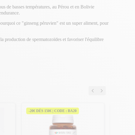
ous de basses températures, au Pérou et en Bolivie
 endurance.
 pourquoi ce "ginseng péruvien" est un super aliment, pour
r la production de spermatozoïdes et favoriser l'équilibre
-20€ DÈS 150€ | CODE : BA20
-20€ DÈS 
Formule B