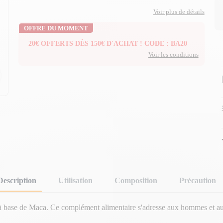
Voir plus de détails
OFFRE DU MOMENT
20€ OFFERTS DÈS 150€ D'ACHAT ! CODE : BA20
Voir les conditions
n
n
Description
Utilisation
Composition
Précaution
 à base de Maca. Ce complément alimentaire s'adresse aux hommes et aux