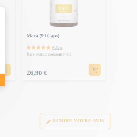
Extraits de 
Prix
23,90 
Maca (90 Caps)
6 Avis
Rare extrait concentré 6:1
Prix
26,90 €
ÉCRIRE VOTRE AVIS