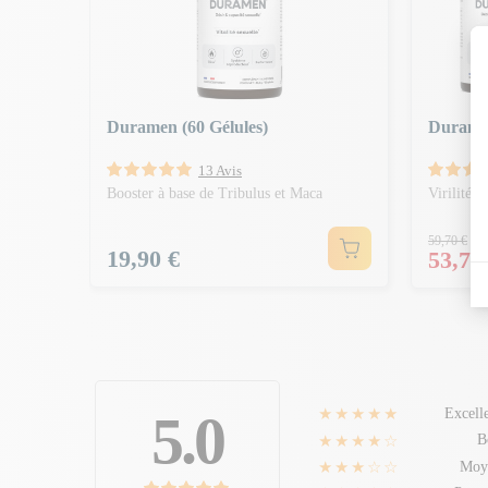
Duramen (60 Gélules)
Duramen
13 Avis
Booster à base de Tribulus et Maca
Virilité, 
Prix 
59,70 €
-
Prix
19,90 €
Prix
53,73
★★★★★
5.0
Excell
★★★★☆
B
★★★☆☆
Moy