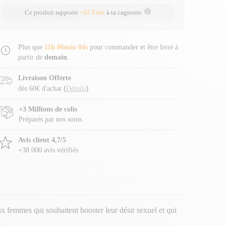
Ce produit rapporte
+45 Fitiz
à ta cagnotte.
Plus que
11h 06min 04s
pour commander et être livré à
partir de
demain
.
Livraison Offerte
(
)
dès 60€ d'achat
Détails
+3 Millions de colis
Préparés par nos soins
Avis client 4,7/5
+38 000 avis vérifiés
 femmes qui souhaitent booster leur désir sexuel et qui