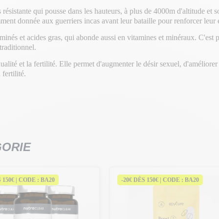
ésistante qui pousse dans les hauteurs, à plus de 4000m d'altitude et s
amment donnée aux guerriers incas avant leur bataille pour renforcer leur
aminés et acides gras, qui abonde aussi en vitamines et minéraux. C'est
raditionnel.
alité et la fertilité. Elle permet d'augmenter le désir sexuel, d'améliore
ertilité.
GORIE
S 150€ | CODE : BA20
-20€ DÈS 150€ | CODE : BA20