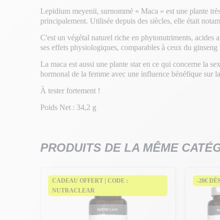
Lepidium meyenii, surnommé « Maca » est une plante très r
principalement. Utilisée depuis des siècles, elle était not
C'est un végétal naturel riche en phytonutriments, acides 
ses effets physiologiques, comparables à ceux du ginseng t
La maca est aussi une plante star en ce qui concerne la sexu
hormonal de la femme avec une influence bénéfique sur la f
À tester fortement !
Poids Net : 34,2 g
PRODUITS DE LA MÊME CATÉ
CADEAU OFFERT | CODE :
-20€ DÈ
NUTRACLEAR