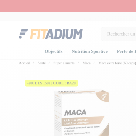
Objectifs
Nutrition Sportive
Perte de 
Accueil
Santé
Super aliments
Maca
Maca extra forte (60 caps)
-20€ DÈS 150€ | CODE : BA20