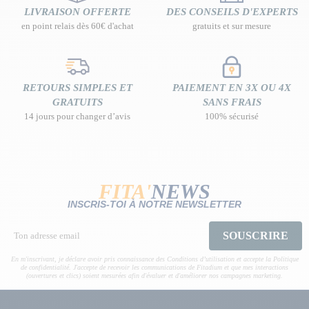
LIVRAISON OFFERTE
DES CONSEILS D'EXPERTS
en point relais dès 60€ d'achat
gratuits et sur mesure
RETOURS SIMPLES ET
PAIEMENT EN 3X OU 4X
GRATUITS
SANS FRAIS
14 jours pour changer d’avis
100% sécurisé
FITA'
NEWS
INSCRIS-TOI À NOTRE NEWSLETTER
SOUSCRIRE
En m'inscrivant, je déclare avoir pris connaissance des Conditions d’utilisation et accepte la Politique
de confidentialité. J'accepte de recevoir les communications de Fitadium et que mes interactions
(ouvertures et clics) soient mesurées afin d'évaluer et d'améliorer nos campagnes marketing.