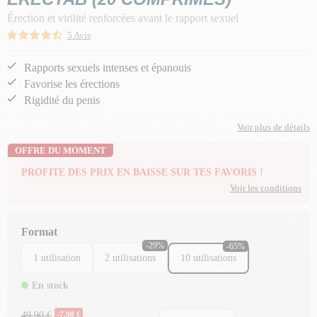
Érection et virilité renforcées avant le rapport sexuel
5 Avis
Rapports sexuels intenses et épanouis
Favorise les érections
Rigidité du penis
Voir plus de détails
OFFRE DU MOMENT
PROFITE DES PRIX EN BAISSE SUR TES FAVORIS !
Voir les conditions
Format
-29%
-65%
1 utilisation
2 utilisations
10 utilisations
En stock
Prix Normal
49,90 €
-7,90 €