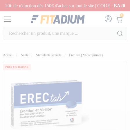
20€ de réduction dès 150€ d'achat sur tout le site | CODE :
BA20
0
fullscreen
fullscreen
fullscreen
fullscreen
Accueil
Santé
Stimulants sexuels
ErecTab (20 comprimés)
PRIX EN BAISSE