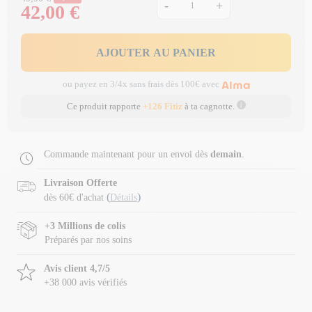
-
+
42,00 €
Prix
AJOUTER AU PANIER
ou payez en 3/4x sans frais dès 100€ avec
Ce produit rapporte
+126 Fitiz
à ta cagnotte.
Commande maintenant pour un envoi dès
demain
.
Livraison Offerte
(
)
dès 60€ d'achat
Détails
+3 Millions de colis
Préparés par nos soins
Avis client 4,7/5
+38 000 avis vérifiés