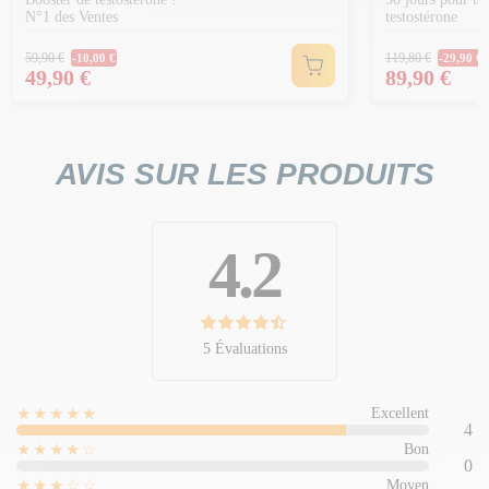
N°1 des Ventes
testostérone
Prix Normal
Prix Norm
59,90 €
119,80 €
-10,00 €
-29,90 €
Prix
Prix
49,90 €
89,90 €
AVIS SUR LES PRODUITS
4.2
5 Évaluations
★★★★★
Excellent
4
★★★★☆
Bon
0
★★★☆☆
Moyen