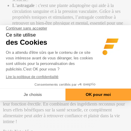
L'astragale
: c'eest une plante adaptogène qui aide à la
circulation sanguine et à la pression vasculaire. Grâce à ses
propriétés toniques et stimulantes, l’astragale contribue à
retrouver un bien-être physique et mental, essentiel pour une
vie sexuelle épanouie.
L'ashwagandha
: c'est reconnue pour ses effets sur la
fonction sexuelle masculine. Elle aide à maintenir une
résistance optimale, un sentiment d’énergie et de vitalité, tout
en favorisant une libido saine.
Grâce à l'association de ces actifs puissants, ErecTab permet de :
renforcer le désir sexuel, améliorer la qualité des érections,
augmenter l’endurance et la vitalité, promouvoir un bien-être
physique et mental global !
ErecTab de Labophyto offre une solution naturelle et efficace pour
les hommes souhaitant booster leur énergie sexuelle et améliorer
leur fonction érectile. En combinant des ingrédients reconnus pour
leurs effets bénéfiques sur la santé sexuelle, ce complément
alimentaire peut aider à retrouver confiance et plaisir dans la vie
intime !