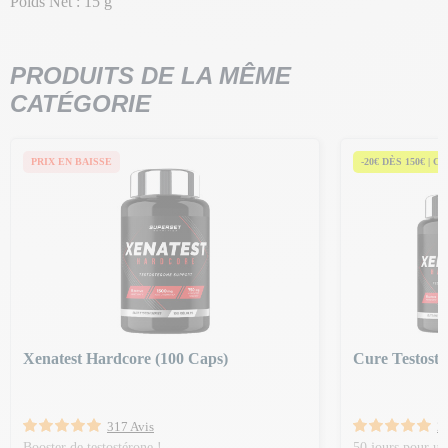
Poids Net : 15 g
PRODUITS DE LA MÊME
CATÉGORIE
PRIX EN BAISSE
-20€ DÈS 150€ | C
Xenatest Hardcore (100 Caps)
Cure Testoste
317 Avis
2
Booster de testostérone !
50 jours pour u