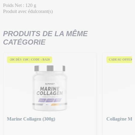
Poids Net : 120 g
Produit avec édulcorant(s)
PRODUITS DE LA MÊME
CATÉGORIE
-20€ DÈS 150€ | CODE : BA20
CADEAU OFFERT 
Marine Collagen (300g)
Collagène Mar