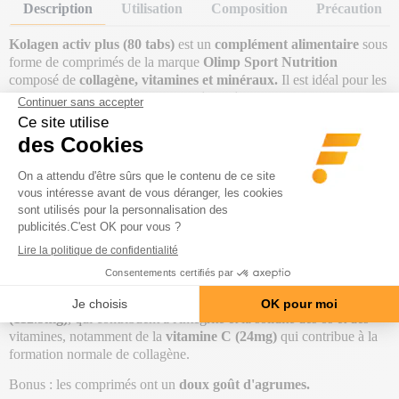
Description
Utilisation
Composition
Précaution
Kolagen activ plus (80 tabs)
est un
complément alimentaire
sous
forme de comprimés de la marque
Olimp Sport Nutrition
composé de
collagène, vitamines et minéraux.
Il est idéal pour les
personnes souhaitant avoir des
articulations souples et en bonne
santé.
Le collagène
permet l'élasticité, la fermeté, la cohésion et la
régénération des tissus
dans lesquels il est présent. L'organisme en
produit naturellement. Cependant, sa synthèse diminue au fil des
années. Ainsi,
une supplémentation en collagène permettra
d'éviter les risques de dégradation du cartilage, de douleur et
donc de perte de fonctionnalité des articulations.
Ce complément alimentaire contient
plus de 7g de collagène par
portion
, sous forme d’hydrolysat de collagène, mais également des
minéraux, tels que le
calcium (240mg) et le magnésium
(112.5mg)
, qui contribuent à l'intégrité et la solidité des os et des
vitamines, notamment de la
vitamine C (24mg)
qui contribue à la
formation normale de collagène.
Bonus : les comprimés ont un
doux goût d'agrumes.