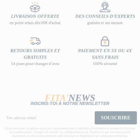
LIVRAISON OFFERTE
DES CONSEILS D'EXPERTS
en point relais dès 60€ d'achat
gratuits et sur mesure
RETOURS SIMPLES ET
PAIEMENT EN 3X OU 4X
GRATUITS
SANS FRAIS
14 jours pour changer d’avis
100% sécurisé
FITA'
NEWS
INSCRIS-TOI À NOTRE NEWSLETTER
SOUSCRIRE
En m'inscrivant, je déclare avoir pris connaissance des Conditions d’utilisation et accepte la Politique
de confidentialité. J'accepte de recevoir les communications de Fitadium et que mes interactions
(ouvertures et clics) soient mesurées afin d'évaluer et d'améliorer nos campagnes marketing.