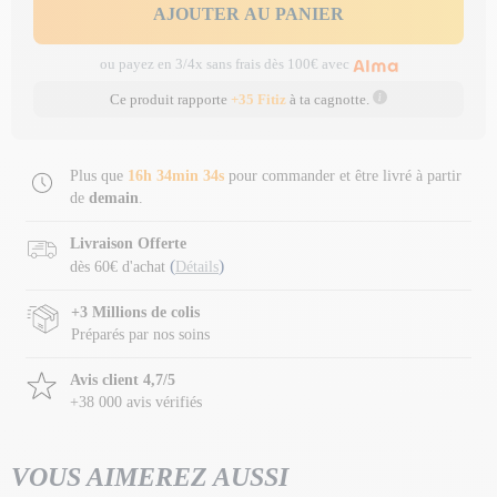
AJOUTER AU PANIER
ou payez en 3/4x sans frais dès 100€ avec
Ce produit rapporte
+35 Fitiz
à ta cagnotte.
Plus que
16h 34min 33s
pour commander et être livré à partir
de
demain
.
Livraison Offerte
(
)
dès 60€ d'achat
Détails
+3 Millions de colis
Préparés par nos soins
Avis client 4,7/5
+38 000 avis vérifiés
VOUS AIMEREZ AUSSI