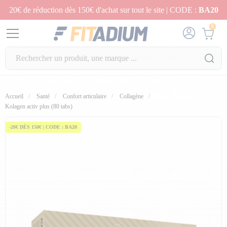
20€ de réduction dès 150€ d'achat sur tout le site | CODE :
BA20
0
Accueil
Santé
Confort articulaire
Collagène
Kolagen activ plus (80 tabs)
-20€ DÈS 150€ | CODE : BA20