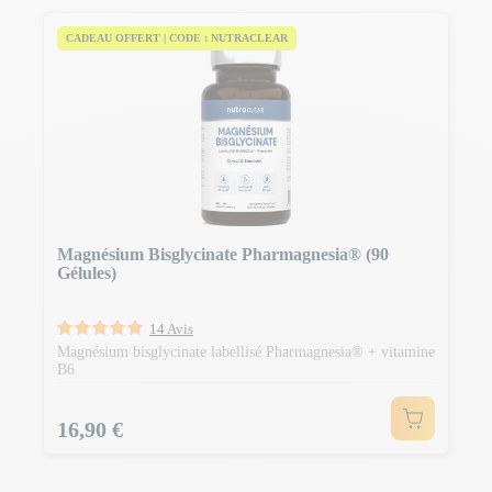
CADEAU OFFERT | CODE : NUTRACLEAR
Magnésium Bisglycinate Pharmagnesia® (90
Gélules)
14 Avis
Magnésium bisglycinate labellisé Pharmagnesia® + vitamine
B6
Prix
16,90 €