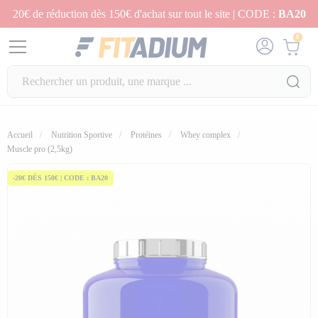
20€ de réduction dès 150€ d'achat sur tout le site | CODE :
BA20
0
Accueil
Nutrition Sportive
Protéines
Whey complex
fullscreen
Muscle pro (2,5kg)
-20€ DÈS 150€ | CODE : BA20