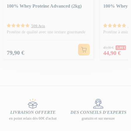
100% Whey Proteine Advanced (2kg)
100% Whey Pr
509 Avis
3
Protéine de qualité avec une texture gourmande
Protéine à assim
Prix Norm
49,90 €
-5,00 €
Prix
Prix
79,90 €
44,90 €
LIVRAISON OFFERTE
DES CONSEILS D'EXPERTS
en point relais dès 60€ d'achat
gratuits et sur mesure