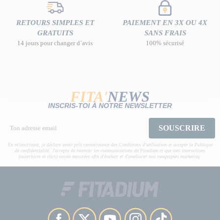
RETOURS SIMPLES ET
PAIEMENT EN 3X OU 4X
GRATUITS
SANS FRAIS
14 jours pour changer d’avis
100% sécurisé
FITA'
NEWS
INSCRIS-TOI À NOTRE NEWSLETTER
SOUSCRIRE
En m'inscrivant, je déclare avoir pris connaissance des Conditions d’utilisation et accepte la Politique
de confidentialité. J'accepte de recevoir les communications de Fitadium et que mes interactions
(ouvertures et clics) soient mesurées afin d'évaluer et d'améliorer nos campagnes marketing.