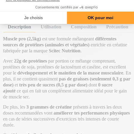
Prix Normal
49,90 €
-5,00 €
Prix
44,90 €
Description
Utilisation
Composition
Précaution
Muscle pro (2,5kg)
est une formule mélangeant
différentes
sources de protéines (animales et végétales)
enrichie en créatine
fabriquée par la marque
Scitec Nutrition
.
Avec
22g de protéines
par portion ce mélange comprenant,
protéines de soja, protéines de lactosérum et caséine, est excellent
pour le
développement et le maintien de la masse musculaire
. En
plus, il ne contient quasiment
pas de graisses
(seulement 0,3 g par
dose)
et
très peu de sucres (0,5 g par dose)
dont
0 sucre
ajouté
ce qui en fait un complément alimentaire idéal pour le gain
de muscle sec.
De plus, les
3 grammes de créatine
présents à travers les deux
doses recommandées vont
améliorer tes performances physiques
en cas de séries successives d'exercices très intenses de courte
durée.