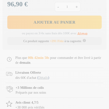
96,90 €
Prix
-
+
AJOUTER AU PANIER
ou payez en 3/4x sans frais dès 100€ avec
Ce produit rapporte
+291 Fitiz
à ta cagnotte.
Plus que
00h 42min 50s
pour commander et être livré à partir
de
demain
.
Livraison Offerte
(
)
dès 60€ d'achat
Détails
+3 Millions de colis
Préparés par nos soins
Avis client 4,7/5
+38 000 avis vérifiés