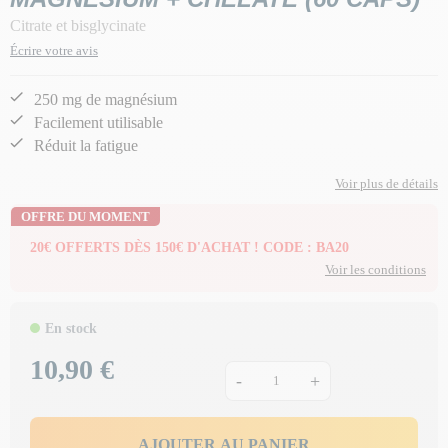
Citrate et bisglycinate
Écrire votre avis
250 mg de magnésium
Facilement utilisable
Réduit la fatigue
Voir plus de détails
OFFRE DU MOMENT
20€ OFFERTS DÈS 150€ D'ACHAT ! CODE : BA20
Voir les conditions
En stock
10,90 €
Prix
-
+
AJOUTER AU PANIER