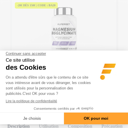
-20€ DÈS 150€ | CODE : BA20
Magnesium Bisglycinate (90 Caps)
19 Avis
La dernière génération de magnésium
Prix
19,90 €
Description
Utilisation
Composition
Précaution