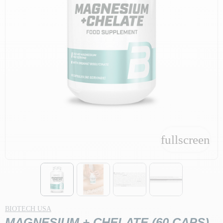
fullscreen
fullscreen
BIOTECH USA
MAGNESIUM + CHELATE (60 CAPS)