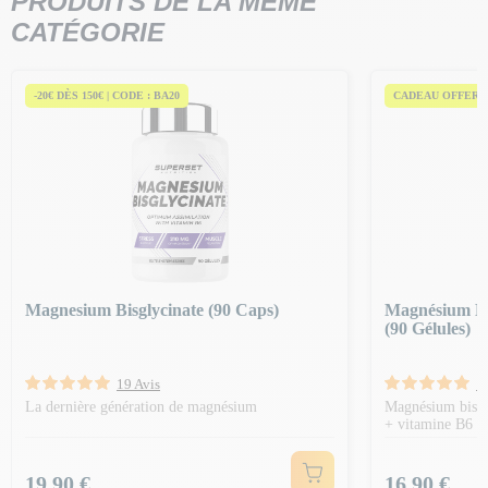
PRODUITS DE LA MÊME
CATÉGORIE
-20€ DÈS 150€ | CODE : BA20
CADEAU OFFERT 
Magnesium Bisglycinate (90 Caps)
Magnésium Bi
(90 Gélules)
19 Avis
1
La dernière génération de magnésium
Magnésium bisgl
+ vitamine B6
Prix
Prix
19,90 €
16,90 €