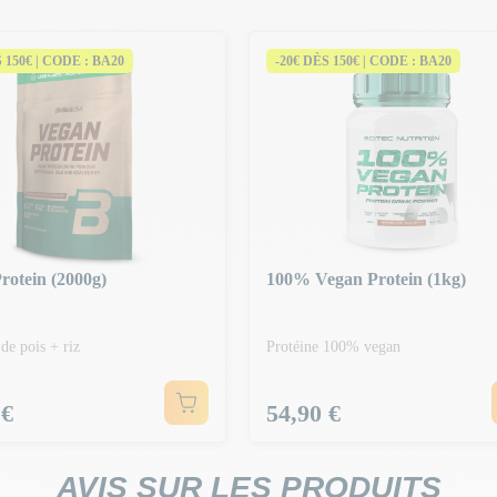
S 150€ | CODE : BA20
-20€ DÈS 150€ | CODE : BA20
rotein (2000g)
100% Vegan Protein (1kg)
 de pois + riz
Protéine 100% vegan
Prix
 €
54,90 €
AVIS SUR LES PRODUITS