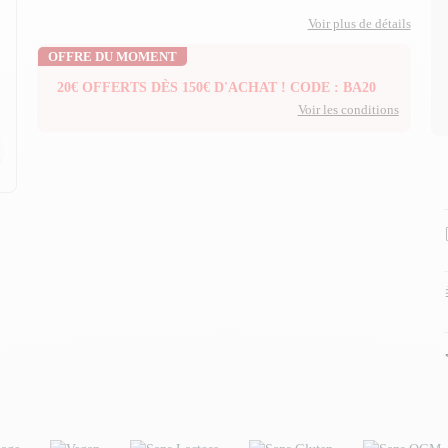
Voir plus de détails
OFFRE DU MOMENT
20€ OFFERTS DÈS 150€ D'ACHAT ! CODE : BA20
Voir les conditions
n
n