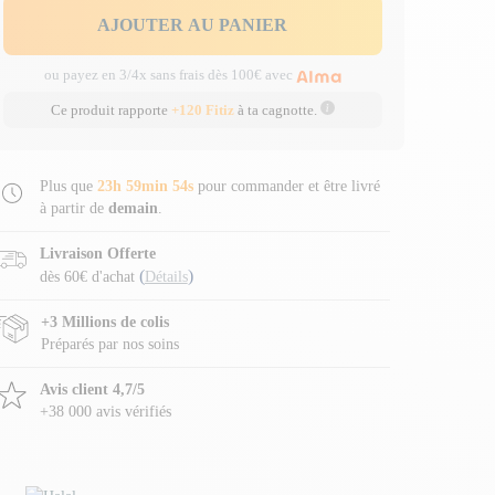
AJOUTER AU PANIER
ou payez en 3/4x sans frais dès 100€ avec
Ce produit rapporte
+120 Fitiz
à ta cagnotte.
Plus que
23h 59min 53s
pour commander et être livré
à partir de
demain
.
Livraison Offerte
(
)
dès 60€ d'achat
Détails
+3 Millions de colis
Préparés par nos soins
Avis client 4,7/5
+38 000 avis vérifiés