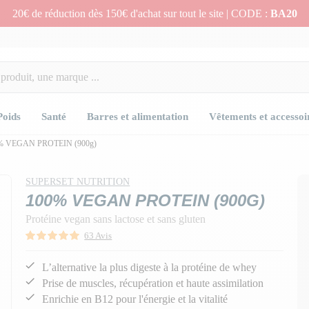
20€ de réduction dès 150€ d'achat sur tout le site | CODE :
BA20
Poids
Santé
Barres et alimentation
Vêtements et accessoi
% VEGAN PROTEIN (900g)
n
n
n
SUPERSET NUTRITION
100% VEGAN PROTEIN (900G)
Protéine vegan sans lactose et sans gluten
63 Avis
L’alternative la plus digeste à la protéine de whey
Prise de muscles, récupération et haute assimilation
Enrichie en B12 pour l'énergie et la vitalité