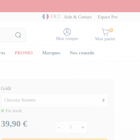
FR
Aide & Contact
Espace Pro
0
Mon compte
Mon panier
res
PROMO
Marques
Nos conseils
Goût
En stock
39,90 €
Prix
-
+