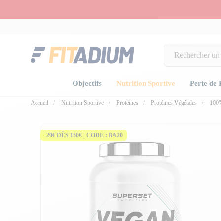
Objectifs
Nutrition Sportive
Perte de 
Accueil
Nutrition Sportive
Protéines
Protéines Végétales
100
fullscree
fullscree
fullscree
-20€ DÈS 150€ | CODE : BA20