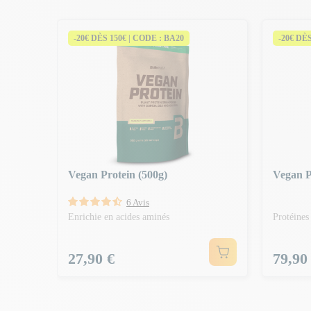
-20€ DÈS 150€ | CODE : BA20
-20€ DÈ
000g)
 riz, des
Vegan Protein (500g)
Vegan P
6 Avis
Enrichie en acides aminés
Protéines
Prix
Prix
27,90 €
79,90