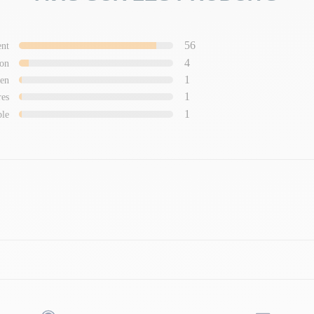
56
ent
4
on
1
en
1
res
1
ble