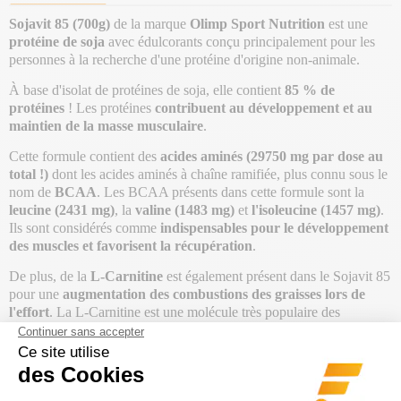
Sojavit 85 (700g)
de la marque
Olimp Sport Nutrition
est une
protéine de soja
avec édulcorants conçu principalement pour les
personnes à la recherche d'une protéine d'origine non-animale.
À base d'isolat de protéines de soja, elle contient
85 % de
protéines
! Les protéines
contribuent au développement et au
maintien de la masse musculaire
.
Cette formule contient des
acides aminés (29750 mg par dose au
total !)
dont les acides aminés à chaîne ramifiée, plus connu sous le
nom de
BCAA
. Les BCAA présents dans cette formule sont la
leucine (2431 mg)
, la
valine (1483 mg)
et
l'isoleucine (1457 mg)
.
Ils sont considérés comme
indispensables pour le développement
des muscles et favorisent la récupération
.
De plus, de la
L-Carnitine
est également présent dans le Sojavit 85
pour une
augmentation des combustions des graisses lors de
l'effort
. La L-Carnitine est une molécule très populaire des
personnes en quête de
perte de masse graisseuse
.
Parfait pour prendre du muscle sec, le Sojavit 85 est extrêmement
faible en glucides (0,35 g dont <0,1 g de sucre par dose) et en
matières grasses (1 g par dose)
.