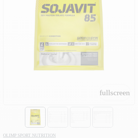
fullscreen
fullscreen
OLIMP SPORT NUTRITION