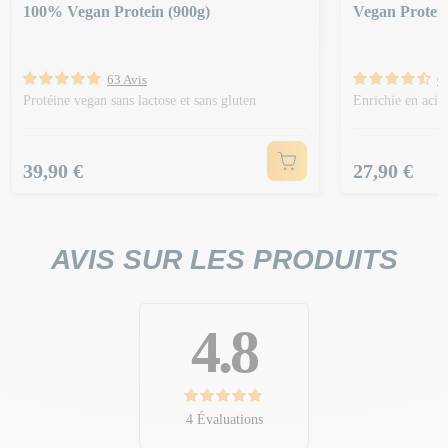
100% Vegan Protein (900g)
Vegan Protein
63 Avis
6 
Protéine vegan sans lactose et sans gluten
Enrichie en acid
Prix
Prix
39,90 €
27,90 €
AVIS SUR LES PRODUITS
4.8
4 Évaluations