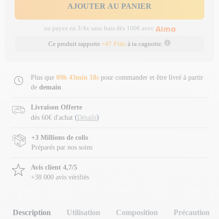
AJOUTER AU PANIER
ou payez en 3/4x sans frais dès 100€ avec
Ce produit rapporte
+47 Fitiz
à ta cagnotte.
Plus que
09h 43min 18s
pour commander et être livré à partir
de
demain
.
Livraison Offerte
(
)
dès 60€ d'achat
Détails
+3 Millions de colis
Préparés par nos soins
Avis client 4,7/5
+38 000 avis vérifiés
Description
Utilisation
Composition
Précaution