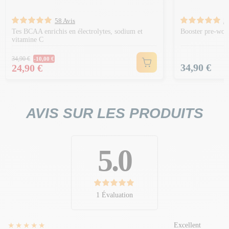
58 Avis
3 
Tes BCAA enrichis en électrolytes, sodium et
Booster pre-wor
vitamine C
Prix Normal
34,90 €
-10,00 €
Prix
Prix
34,90 €
24,90 €
AVIS SUR LES PRODUITS
5.0
1 Évaluation
★★★★★
Excellent