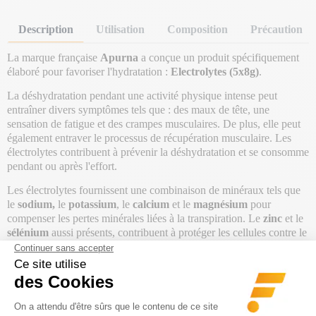
Description
Utilisation
Composition
Précaution
La marque française
Apurna
a conçue un produit spécifiquement
élaboré pour favoriser l'hydratation :
Electrolytes (5x8g)
.
La déshydratation pendant une activité physique intense peut
entraîner divers symptômes tels que : des maux de tête, une
sensation de fatigue et des crampes musculaires. De plus, elle peut
également entraver le processus de récupération musculaire. Les
électrolytes contribuent à prévenir la déshydratation et se consomme
pendant ou après l'effort.
Les électrolytes fournissent une combinaison de minéraux tels que
le
sodium,
le
potassium
, le
calcium
et le
magnésium
pour
compenser les pertes minérales liées à la transpiration. Le
zinc
et le
sélénium
aussi présents, contribuent à protéger les cellules contre le
stress oxydatif.
En plus des minéraux, on retrouve de la
vitamine B6
qui permet de
lutter contre la fatigue et d'éviter les risques de tendinites, de
crampes et de jambes lourdes.