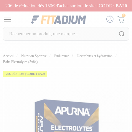
20€ de réduction dès 150€ d'achat sur tout le site | CODE :
BA20
0
Accueil
Nutrition Sportive
Endurance
Électrolytes et hydratation
Boîte Electrolytes (5x8g)
-20€ DÈS 150€ | CODE : BA20