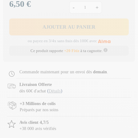
6,50 €
Prix
-
+
AJOUTER AU PANIER
ou payez en 3/4x sans frais dès 100€ avec
Ce produit rapporte
+20 Fitiz
à ta cagnotte.
Commande maintenant pour un envoi dès
demain
.
Livraison Offerte
(
)
dès 60€ d'achat
Détails
+3 Millions de colis
Préparés par nos soins
Avis client 4,7/5
+38 000 avis vérifiés