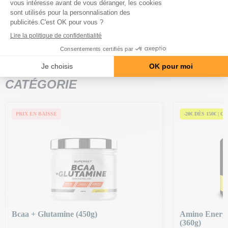
Les Electrolytes sont disponibles en saveur
Neutre
et en saveur
Mangue fruit de la passion.
Poids Net : 40 g
PRODUITS DE LA MÊME
CATÉGORIE
PRIX EN BAISSE
-20€ DÈS 150€ | C
Bcaa + Glutamine (450g)
Amino Energy
(360g)