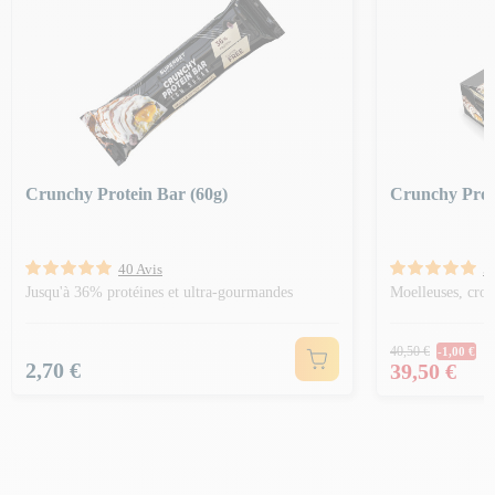
Crunchy Protein Bar (60g)
Crunchy Prot
40 Avis
5
Jusqu'à 36% protéines et ultra-gourmandes
Moelleuses, crou
Prix Norm
40,50 €
-1,00 €
Prix
Prix
2,70 €
39,50 €