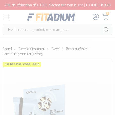
20€ de réduction dès 150€ d'achat sur tout le site | CODE :
BA20
0
Accueil
Barres et alimentation
Barres
Barres protéinées
fullscreen
Boîte Milkii protein bar (12x60g)
-20€ DÈS 150€ | CODE : BA20