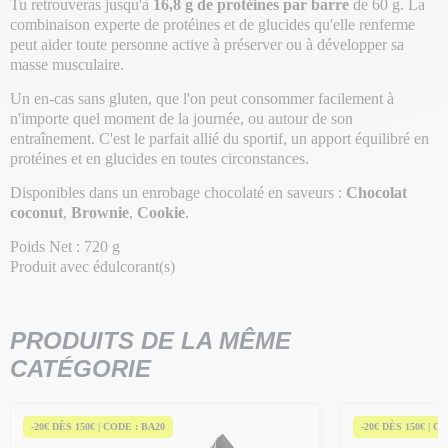
Tu retrouveras jusqu'à
16,8 g de protéines par barre
de 60 g. La
combinaison experte de protéines et de glucides qu'elle renferme
peut aider toute personne active à préserver ou à développer sa
masse musculaire.
Un en-cas sans gluten, que l'on peut consommer facilement à
n'importe quel moment de la journée, ou autour de son
entraînement. C'est le parfait allié du sportif, un apport équilibré en
protéines et en glucides en toutes circonstances.
Disponibles dans un enrobage chocolaté en saveurs :
Chocolat
coconut
,
Brownie
,
Cookie
.
Poids Net : 720 g
Produit avec édulcorant(s)
PRODUITS DE LA MÊME
CATÉGORIE
-20€ DÈS 150€ | CODE : BA20
-20€ DÈS 150€ | C