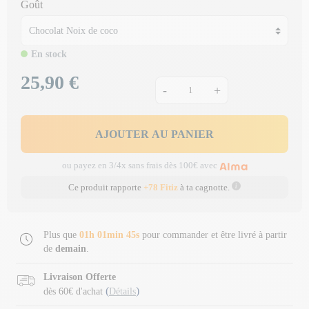
Goût
En stock
25,90 €
Prix
-
+
AJOUTER AU PANIER
ou payez en 3/4x sans frais dès 100€ avec
Ce produit rapporte
+78 Fitiz
à ta cagnotte.
Plus que
01h 01min 44s
pour commander et être livré à partir
de
demain
.
Livraison Offerte
(
)
dès 60€ d'achat
Détails