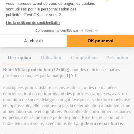
110 Avis
L'incontournable de la récupération musculaire
Prix Normal
29,90 €
-4,00 €
Prix
25,90 €
Description
Utilisation
Composition
Précaution
Boîte Milkii protein bar (12x60g)
sont des délicieuses barres
protéinées conçues par la marque
QNT
.
Fabriquées pour satisfaire les envies de sucreries de manière
délicieuse, tout en ne fournissant des glucides complexes, avec un
minimum de sucres. Malgré son goût exquis et sa texture moelleuse
et appétissante, elle n'entravera pas ta détermination à maintenir une
alimentation saine et équilibrée. Possibilité de consommer ces barres
en période de sèche ou de perte de poids. En effet, elles ont une
faible teneur en sucre, avec moins de
1,5 g de sucre par barre.