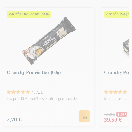
-20€ DÈS 150€ | CODE : BA20
-20€ DÈS 150€ | C
Crunchy Protein Bar (60g)
Crunchy Prot
40 Avis
5
Jusqu'à 36% protéines et ultra-gourmandes
Moelleuses, crou
Prix Norm
40,50 €
-1,00 €
Prix
Prix
2,70 €
39,50 €