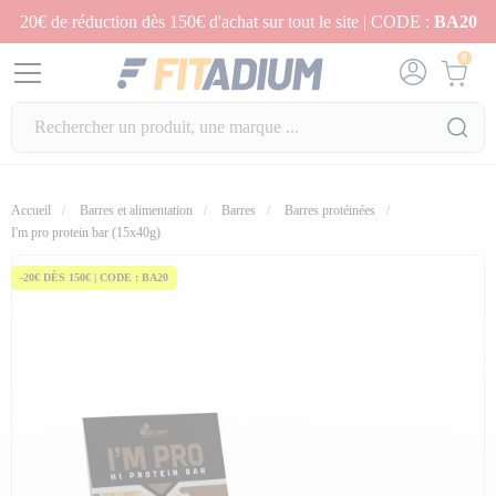
20€ de réduction dès 150€ d'achat sur tout le site | CODE :
BA20
0
Accueil
Barres et alimentation
Barres
Barres protéinées
fullscreen
I'm pro protein bar (15x40g)
-20€ DÈS 150€ | CODE : BA20