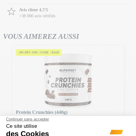
Avis client 4,7/5
+38 000 avis vérifiés
VOUS AIMEREZ AUSSI
-20€ DÈS 150€ | CODE : BA20
Protein Crunchies (440g)
42 Avis