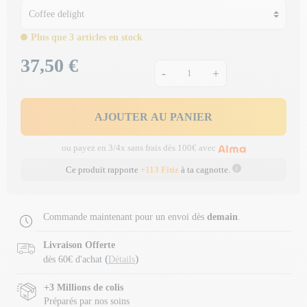
Plus que 3 articles en stock
37,50 €
Prix
-
+
AJOUTER AU PANIER
ou payez en 3/4x sans frais dès 100€ avec
Ce produit rapporte
+113 Fitiz
à ta cagnotte.
Commande maintenant pour un envoi dès
demain
.
Livraison Offerte
(
)
dès 60€ d'achat
Détails
+3 Millions de colis
Préparés par nos soins