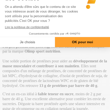
Billes chocolatées protéinées ultra gourmandes
Prix
18,90 €
Description
Utilisation
Composition
Précaution
I'm pro protein bar (15x40g)
sont des barres protéinées conçues
par la marque
Olimp sport nutrition
.
Une solide portion de protéines pour aider au
développement de la
masse musculaire et contribuer à son maintien
. Elles sont
composées d'un mélange de protéines, de concentré de protéines de
lait MPC, d'hydrolysat de collagène, d'isolat de protéines de soja, de
concentré de protéines de lactosérum WPC et de gluten de blé
hydrolysé. On retrouve
13 g de protéines par barre de 40 g
.
C'est un en-cas idéal à
faible teneur en sucre
, moins de 2 g par
barre de 40 g. Une excellente alternative pour combler les envie de
sucreries. Déguste ta barre protéinée après une séance intensive en
guise de récompense ou en collation pendant la journée.