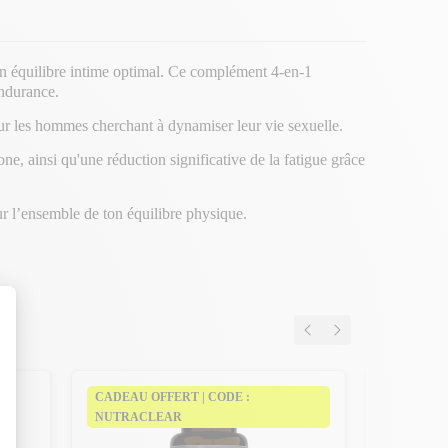
un équilibre intime optimal. Ce complément 4-en-1
endurance.
our les hommes cherchant à dynamiser leur vie sexuelle.
ne, ainsi qu'une réduction significative de la fatigue grâce
ur l’ensemble de ton équilibre physique.
CADEAU OFFERT | CODE :
-20€ DÈS 
NUTRACLEAR