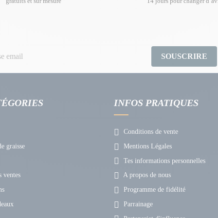
gratuits et sur mesure
14 jours pour changer d’av
SOUSCRIRE
TÉGORIES
INFOS PRATIQUES
Conditions de vente
e graisse
Mentions Légales
Tes informations personnelles
 ventes
A propos de nous
ns
Programme de fidélité
deaux
Parrainage