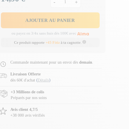
-
+
AJOUTER AU PANIER
ou payez en 3/4x sans frais dès 100€ avec
Ce produit rapporte
+45 Fitiz
à ta cagnotte.
Commande maintenant pour un envoi dès
demain
.
Livraison Offerte
(
)
dès 60€ d'achat
Détails
+3 Millions de colis
Préparés par nos soins
Avis client 4,7/5
+38 000 avis vérifiés