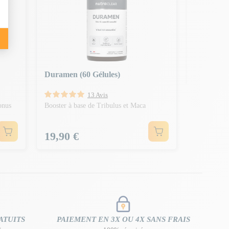
Pack Viril
Virilité, ton
Prix N
39,80 €
-4,9
Prix
34,90 
Duramen (60 Gélules)
13 Avis
onus
Booster à base de Tribulus et Maca
Prix
19,90 €
ATUITS
PAIEMENT EN 3X OU 4X SANS FRAIS