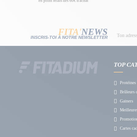
en point relais dès 60€ d'achat
FITA'
NEWS
INSCRIS-TOI À NOTRE NEWSLETTER
TOP CA
Protéines
Brûleurs d
Gainers
Meilleures
Promotio
Cartes ca