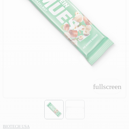
fullscreen
fullscreen
BIOTECH USA