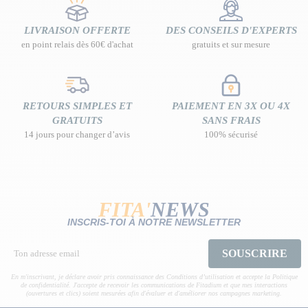
LIVRAISON OFFERTE
DES CONSEILS D'EXPERTS
en point relais dès 60€ d'achat
gratuits et sur mesure
RETOURS SIMPLES ET
PAIEMENT EN 3X OU 4X
GRATUITS
SANS FRAIS
14 jours pour changer d’avis
100% sécurisé
FITA'
NEWS
INSCRIS-TOI À NOTRE NEWSLETTER
SOUSCRIRE
En m'inscrivant, je déclare avoir pris connaissance des Conditions d’utilisation et accepte la Politique
de confidentialité. J'accepte de recevoir les communications de Fitadium et que mes interactions
(ouvertures et clics) soient mesurées afin d'évaluer et d'améliorer nos campagnes marketing.