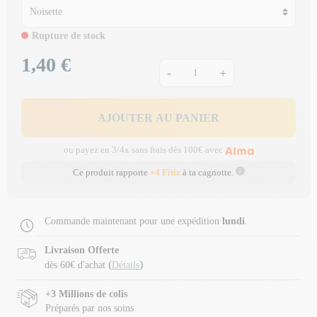
Rupture de stock
1,40 €
Prix
-
+
AJOUTER AU PANIER
ou payez en 3/4x sans frais dès 100€ avec
Ce produit rapporte
+4 Fitiz
à ta cagnotte.
Commande maintenant pour une expédition
lundi
.
Livraison Offerte
(
)
dès 60€ d'achat
Détails
+3 Millions de colis
Préparés par nos soins