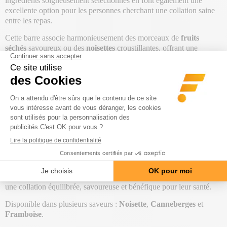
ingrédients soigneusement sélectionnés en font également une
excellente option pour les personnes cherchant une collation saine
entre les repas.
Cette barre associe harmonieusement des morceaux de
fruits
séchés
savoureux ou des
noisettes
croustillantes, offrant une
expérience gustative agréable tout en apportant des bienfaits
nutritionnels. Elle est enrichie en
vitamines
et
minéraux
, essentiels
au bon fonctionnement du corps, tout en restant compatible avec un
régime ou un mode de vie équilibré. Ces barres te procurent un
véritable regain d'énergie avec
100 µg
de
vitamine B9
,
2,5 µg
de
vitamine D
et
7 mg
de
fer
pour 100 g. La vitamine B9 est essentiel
pour le fonctionnement normal du système nerveux. La
vitamine D
et le
fer
contribuent à réduire la fatigue.
Polyvalente et nourrissante, elle est parfaite avant un entraînement
pour un boost d’énergie ou comme snack pratique à emporter
partout. Avec ses ingrédients complexes et sa saveur délicieuse, la
Protein Muesli est le compagnon idéal pour ceux qui recherchent
une collation équilibrée, savoureuse et bénéfique pour leur santé.
Disponible dans plusieurs saveurs :
Noisette
,
Canneberges
et
Framboise
.