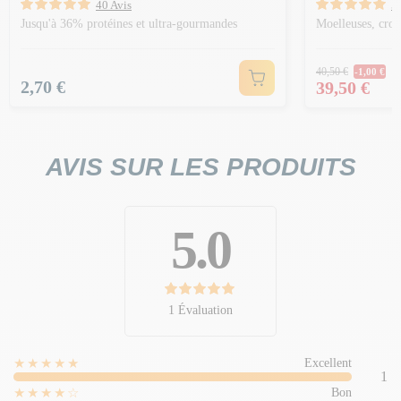
40 Avis
5
Jusqu'à 36% protéines et ultra-gourmandes
Moelleuses, crou
Prix Norm
40,50 €
-1,00 €
Prix
Prix
2,70 €
39,50 €
AVIS SUR LES PRODUITS
5.0
1 Évaluation
★★★★★
Excellent
1
★★★★☆
Bon