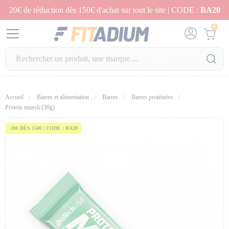
20€ de réduction dès 150€ d'achat sur tout le site | CODE :
BA20
0
Accueil
Barres et alimentation
Barres
Barres protéinées
Protein muesli (30g)
-20€ DÈS 150€ | CODE : BA20