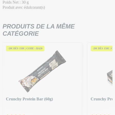
Poids Net : 30 g
Produit avec édulcorant(s)
PRODUITS DE LA MÊME
CATÉGORIE
-20€ DÈS 150€ | CODE : BA20
-20€ DÈS 150€ | C
Crunchy Protein Bar (60g)
Crunchy Prot