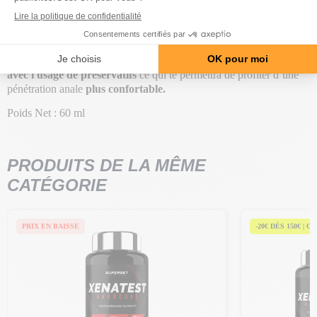
-
Hydratant
intense pour
détendre les muqueuses
Ainsi, ce
décontractant anal
permet une
pénétration en
douceur
mais
plus intense
. En plus, son utilisation est
compatible
avec l'usage de préservatifs
ce qui te permettra de profiter d’une
pénétration anale
plus confortable.
Poids Net : 60 ml
PRODUITS DE LA MÊME
CATÉGORIE
PRIX EN BAISSE
-20€ DÈS 150€ | C