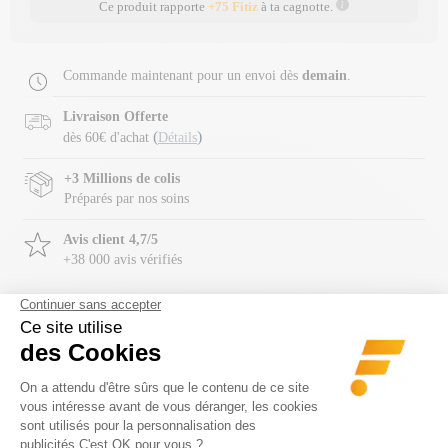
Ce produit rapporte
+75 Fitiz
à ta cagnotte.
Commande maintenant pour un envoi dès
demain
.
Livraison Offerte
(
)
dès 60€ d'achat
Détails
+3 Millions de colis
Préparés par nos soins
Avis client 4,7/5
+38 000 avis vérifiés
Description
Utilisation
Composition
Précaution
Le
Maxi anal relax gel (60ml)
est un tout nouveau
gel
transparent
développé par
Labophyto
pour
faciliter la
pénétration anale
. Ce gel possède 2 actions :
-
Anesthésiant
pour
décontracter l'anus