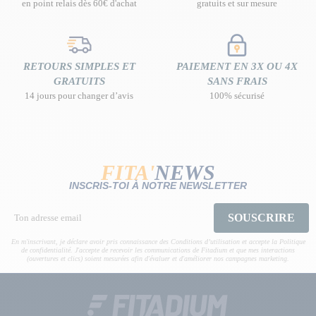
en point relais dès 60€ d'achat
gratuits et sur mesure
RETOURS SIMPLES ET
PAIEMENT EN 3X OU 4X
GRATUITS
SANS FRAIS
14 jours pour changer d’avis
100% sécurisé
FITA'
NEWS
INSCRIS-TOI À NOTRE NEWSLETTER
SOUSCRIRE
En m'inscrivant, je déclare avoir pris connaissance des Conditions d’utilisation et accepte la Politique
de confidentialité. J'accepte de recevoir les communications de Fitadium et que mes interactions
(ouvertures et clics) soient mesurées afin d'évaluer et d'améliorer nos campagnes marketing.