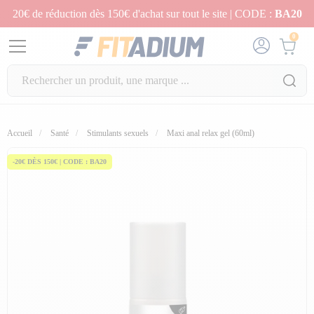
20€ de réduction dès 150€ d'achat sur tout le site | CODE :
BA20
0
Accueil
Santé
Stimulants sexuels
Maxi anal relax gel (60ml)
-20€ DÈS 150€ | CODE : BA20