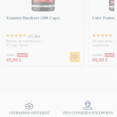
Xenatest Hardcore (100 Caps)
Cure Testoste
317 Avis
2
Booster de testostérone !
50 jours pour u
N°1 des Ventes
testostérone
Prix Normal
Prix Norm
59,90 €
119,80 €
-10,00 €
-29,90 €
Prix
Prix
49,90 €
89,90 €
LIVRAISON OFFERTE
DES CONSEILS D'EXPERTS