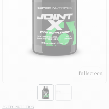
fullscreen
fullscreen
SCITEC NUTRITION