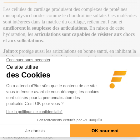
Les cellules du cartilage produisent des complexes de protéines
mucopolysaccharides comme le chondroïtine sulfate. Ces molécules
sont intégrées dans la matrice du cartilage, retiennent l’eau et
améliorent la souplesse des articulations.
En raison de cette
hydratation, les
articulations sont capables de résister aux chocs
et aux sollicitations
.
Joint-x
protège aussi les articulations en bonne santé, en inhibant la
sécrétion des enzymes dégénératives des articulations. La
chondroïtine soulage les douleurs causées par l’arthrite
chronique
et permet de diminuer le recours aux anti-inflammatoires
non stéroïdiens (AINS). Un des grands avantages du produit Joint-x
est qu’il ne provoque aucun effet secondaire, contrairement aux
AINS! En effet, les anti-inflammatoires classiques et pourtant
courants sont connus pour être très mauvais pour l'estomac, et
pourraient provoquer des
brûlures, des douleurs gastriques, des
nausées et dans les cas les plus graves des ulcères ou des
hémorragies.
La
glucosamine
, comme la chondroïtine, est une s
ubstance qui se
trouve naturellement dans le liquide synovial
de l'organisme, et les
deux agissent en synergie.