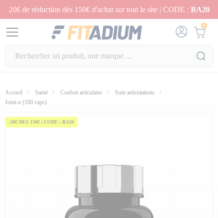
20€ de réduction dès 150€ d'achat sur tout le site | CODE :
BA20
0
Accueil
Santé
Confort articulaire
Soin articulations
Joint-x (100 caps)
-20€ DÈS 150€ | CODE : BA20