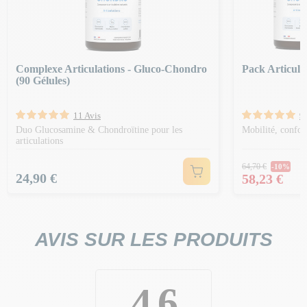
Complexe Articulations - Gluco-Chondro
Pack Articula
(90 Gélules)
11 Avis
9 
Duo Glucosamine & Chondroïtine pour les
Mobilité, confort
articulations
Prix Norm
64,70 €
-10%
Prix
Prix
24,90 €
58,23 €
AVIS SUR LES PRODUITS
4.6