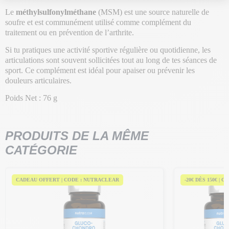
Le
méthylsulfonylméthane
(MSM) est une source naturelle de
soufre et est communément utilisé comme complément du
traitement ou en prévention de l’arthrite.
Si tu pratiques une activité sportive régulière ou quotidienne, les
articulations sont souvent sollicitées tout au long de tes séances de
sport. Ce complément est idéal pour apaiser ou prévenir les
douleurs articulaires.
Poids Net : 76 g
PRODUITS DE LA MÊME
CATÉGORIE
CADEAU OFFERT | CODE : NUTRACLEAR
-20€ DÈS 150€ | C