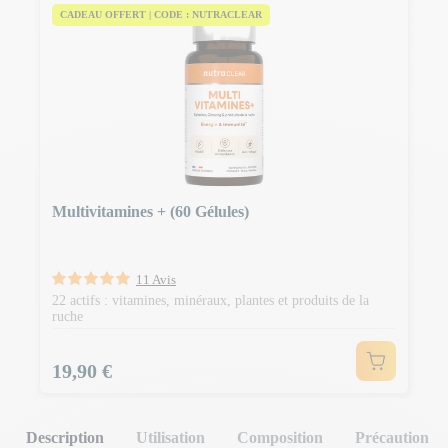
CADEAU OFFERT | CODE : NUTRACLEAR
Multivitamines + (60 Gélules)
11 Avis
22 actifs : vitamines, minéraux, plantes et produits de la
ruche
Prix
19,90 €
Description
Utilisation
Composition
Précaution