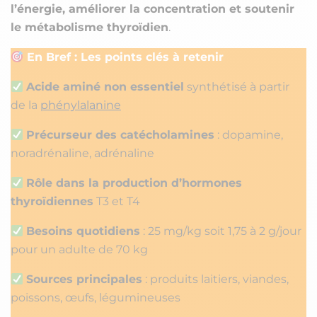
l’énergie, améliorer la concentration et soutenir
le métabolisme thyroïdien
.
En Bref : Les points clés à retenir
Acide aminé non essentiel
synthétisé à partir
de la
phénylalanine
Précurseur des catécholamines
: dopamine,
noradrénaline, adrénaline
Rôle dans la production d’hormones
thyroïdiennes
T3 et T4
Besoins quotidiens
: 25 mg/kg soit 1,75 à 2 g/jour
pour un adulte de 70 kg
Sources principales
: produits laitiers, viandes,
poissons, œufs, légumineuses