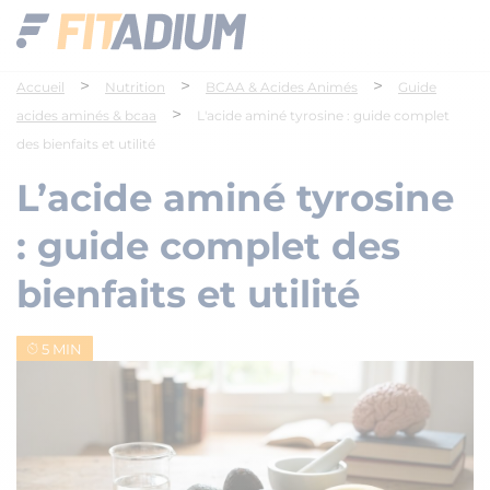
>
>
>
Accueil
Nutrition
BCAA & Acides Animés
Guide
>
acides aminés & bcaa
L'acide aminé tyrosine : guide complet
des bienfaits et utilité
L’acide aminé tyrosine
: guide complet des
bienfaits et utilité
5 MIN