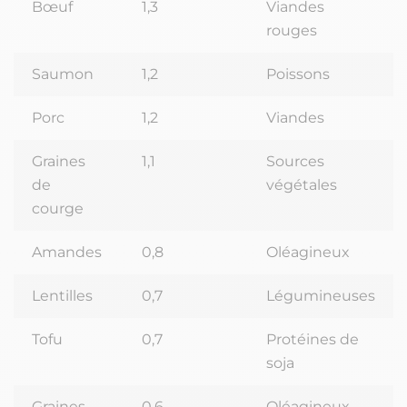
Bœuf
1,3
Viandes
rouges
Saumon
1,2
Poissons
Porc
1,2
Viandes
Graines
1,1
Sources
de
végétales
courge
Amandes
0,8
Oléagineux
Lentilles
0,7
Légumineuses
Tofu
0,7
Protéines de
soja
Graines
0,6
Oléagineux