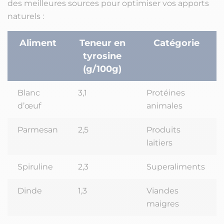
des meilleures sources pour optimiser vos apports
naturels :
Aliment
Teneur en
Catégorie
tyrosine
(g/100g)
Blanc
3,1
Protéines
d’œuf
animales
Parmesan
2,5
Produits
laitiers
Spiruline
2,3
Superaliments
Dinde
1,3
Viandes
maigres