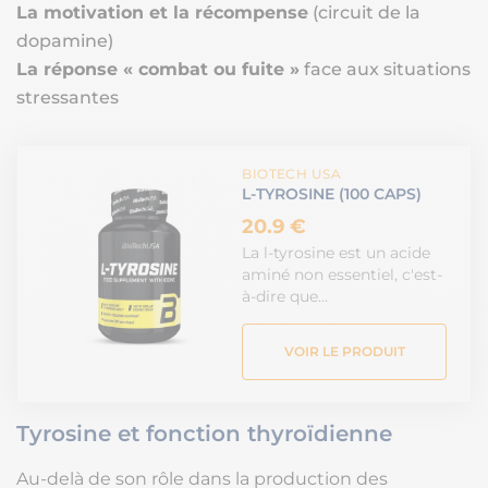
La motivation et la récompense
(circuit de la
dopamine)
La réponse « combat ou fuite »
face aux situations
stressantes
BIOTECH USA
L-TYROSINE (100 CAPS)
20.9 €
La l-tyrosine est un acide
aminé non essentiel, c'est-
à-dire que…
VOIR LE PRODUIT
Tyrosine et fonction thyroïdienne
Au-delà de son rôle dans la production des