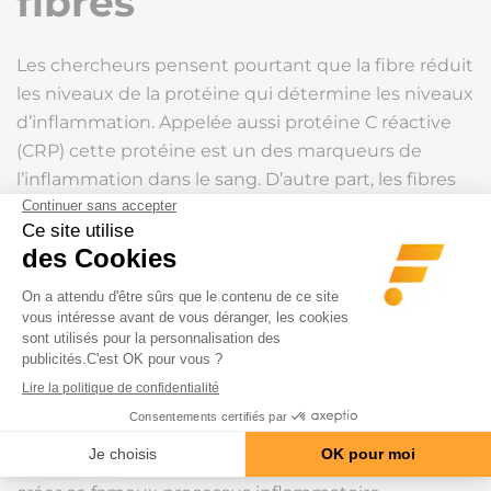
fibres
Les chercheurs pensent pourtant que la fibre réduit
les niveaux de la protéine qui détermine les niveaux
d’inflammation. Appelée aussi protéine C réactive
(CRP) cette protéine est un des marqueurs de
l’inflammation dans le sang. D’autre part, les fibres
augmentent la satiété, ce qui limite la prise de
poids et a aussi une incidence, car le surpoids
augmente à la fois l’inflammation et la pression sur
les articulations. Les fibres alimentaires sont
reconnues pour aider à prévenir à la fois l’obésité et
l’inflammation, deux facteurs aggravants de
l’arthrite. Par ailleurs, manger plus de fibres modifie
la composition du microbiote ce qui limite la
possibilité aux toxines de passer la barrière
intestinale et de passer dans la circulation pour