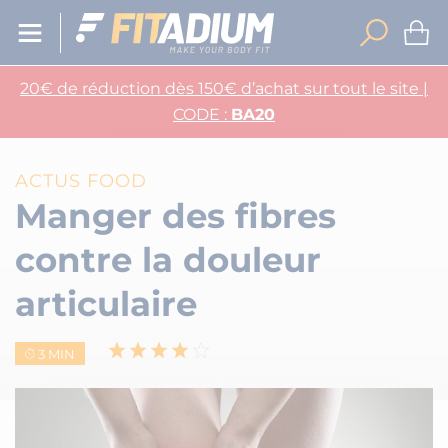
20€ de réduction dès 150€ d’achat sur tout le site |
CODE :
BA20
ACTUS FOOD
Manger des fibres
contre la douleur
articulaire
3 MIN