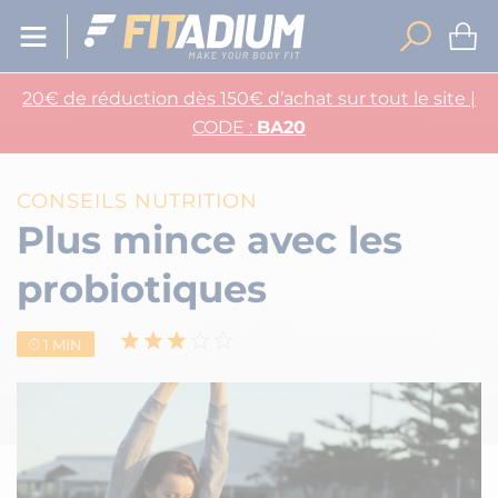
20€ de réduction dès 150€ d’achat sur tout le site |
CODE :
BA20
CONSEILS NUTRITION
Plus mince avec les
probiotiques
1 MIN