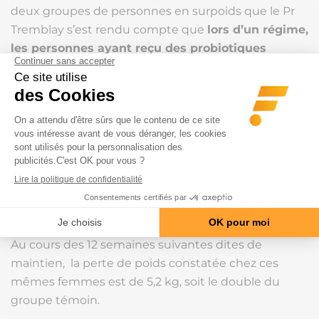
deux groupes de personnes en surpoids que le Pr
Tremblay s’est rendu compte que
lors d’un régime,
les personnes ayant reçu des probiotiques
perdaient deux fois plus de poids
, ce qui met
encore une fois en évidence le rôle de la flore
intestinale.
125 hommes et femmes ont suivi un régime de 12
semaines dont un seul groupe a reçu en même
temps des probiotiques. Chez les femmes ayant
reçu les probiotiques la perte de poids a été de 4,4
kg en moyenne, contre 2,6kg pour le groupe
témoin.
Au cours des 12 semaines suivantes dites de
maintien, la perte de poids constatée chez ces
mêmes femmes est de 5,2 kg, soit le double du
groupe témoin.