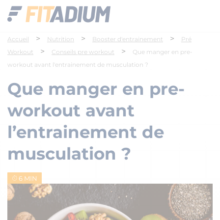
>
>
>
Accueil
Nutrition
Booster d'entrainement
Pré
>
>
Workout
Conseils pre workout
Que manger en pre-
workout avant l'entrainement de musculation ?
Que manger en pre-
workout avant
l’entrainement de
musculation ?
6 MIN