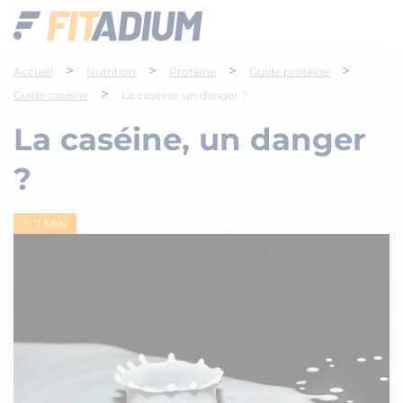
>
>
>
>
Accueil
Nutrition
Proteine
Guide protéine
>
Guide caséine
La caséine, un danger ?
La caséine, un danger
?
7 MIN