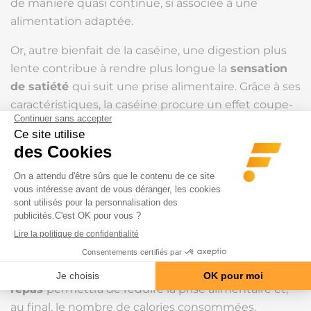
de manière quasi continue, si associée à une
alimentation adaptée.
Or, autre bienfait de la caséine, une digestion plus
lente contribue à rendre plus longue la
sensation
de satiété
qui suit une prise alimentaire. Grâce à ses
caractéristiques, la caséine procure un effet coupe-
faim qui, disons-le, est un
avantage considérable
en période de perte de poids
.
Si la caséine n’a pas vocation à remplacer un repas,
elle peut faire
office de collation
qui, lors d’une
perte de poids, vous rendra plus patient en
attendant le prochain repas
(traduction : moins de
grignotages).
Aussi, prendre de la caséine
1 à 2 heures avant un
repas
permettra de réduire la prise alimentaire et,
au final, le nombre de calories consommées.