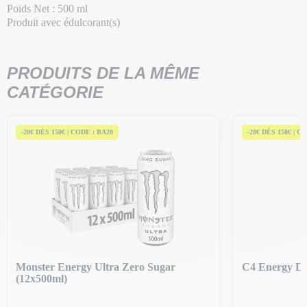
Poids Net : 500 ml
Produit avec édulcorant(s)
PRODUITS DE LA MÊME
CATÉGORIE
-20€ DÈS 150€ | CODE : BA20
-20€ DÈS 150€ | C
Monster Energy Ultra Zero Sugar
C4 Energy Dr
(12x500ml)