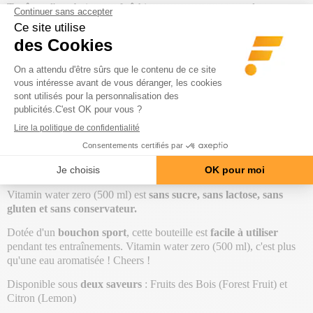
Tu rêves d'une boisson rafraîchissante non gazeuse pendant ta
séance de sport ? Tu veux consommer efficacement et apporter les
besoins en vitamines à ton corps facilement ? Il te faut ta bouteille
d'
eau vitaminée Zero (500 mL)
de Biotech USA !
Sans apport énergétique
, ce produit complète ton apport quotidien
en vitamines grâce à ses
9 vitamines
et tu trouveras aussi un apport
en
zinc
.
Vitamin water zero (500 ml)
contient des vitamines
hydrosolubles physiologiquement importantes comme
la vitamine
C et la totalité des vitamines du groupe B
qui
participent au
métabolisme énergétique
mais qui contribuent également au
bon
fonctionnement du système immunitaire, du système nerveux
et
à la
diminution de la fatigue.
Vitamin water zero (500 ml) est
sans sucre, sans lactose, sans
gluten et sans conservateur.
Dotée d'un
bouchon sport
, cette bouteille est
facile à utiliser
pendant tes entraînements. Vitamin water zero (500 ml), c'est plus
qu'une eau aromatisée ! Cheers !
Disponible sous
deux saveurs
: Fruits des Bois (Forest Fruit) et
Citron (Lemon)