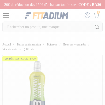
20€ de réduction dès 150€ d'achat sur tout le site | CODE :
BA20
0
Accueil
Barres et alimentation
Boissons
Boissons vitaminées
fullscreen
Vitamin water zero (500 ml)
-20€ DÈS 150€ | CODE : BA20