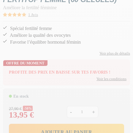
Améliore la fertilité féminine
1 Avis
Spécial fertilité femme
Améliore la qualité des ovocytes
Favorise l’équilibre hormonal féminin
Voir plus de détails
OFFRE DU MOMENT
PROFITE DES PRIX EN BAISSE SUR TES FAVORIS !
Voir les conditions
En stock
Prix Normal
27,90 €
-50%
-
+
13,95 €
Prix
AJOUTER AU PANIER