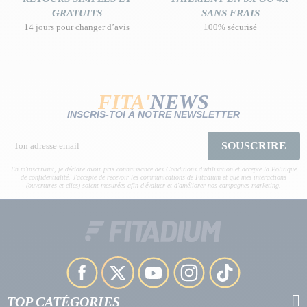
GRATUITS
SANS FRAIS
14 jours pour changer d’avis
100% sécurisé
FITA'
NEWS
INSCRIS-TOI À NOTRE NEWSLETTER
SOUSCRIRE
En m'inscrivant, je déclare avoir pris connaissance des Conditions d’utilisation et accepte la Politique
de confidentialité. J'accepte de recevoir les communications de Fitadium et que mes interactions
(ouvertures et clics) soient mesurées afin d'évaluer et d'améliorer nos campagnes marketing.
TOP CATÉGORIES