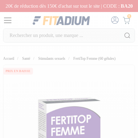
20€ de réduction dès 150€ d'achat sur tout le site | CODE :
BA20
0
Accueil
Santé
Stimulants sexuels
FertiTop Femme (60 gélules)
PRIX EN BAISSE