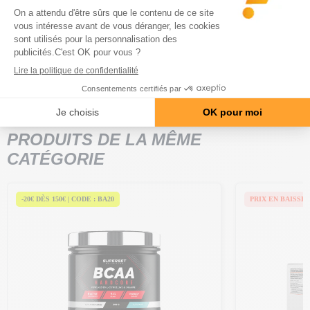
responsable de la vasodilatation et d'une super congestion.
Alors n'attends plus et fonce !
Disponible en saveurs :
Cola
,
Tutti
frutti
et
Red fruit fusion.
Poids Net : 8,5 g
Produit avec édulcorant(s)
PRODUITS DE LA MÊME
CATÉGORIE
-20€ DÈS 150€ | CODE : BA20
PRIX EN BAISSE