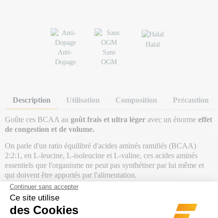
Halal
Anti-
Sans
Dopage
OGM
Description
Utilisation
Composition
Précaution
Goûte ces BCAA au
goût frais et ultra léger
avec un énorme
effet
de congestion et de volume.
On parle d'un ratio équilibré d'acides aminés ramifiés (BCAA)
2:2:1, en L-leucine, L-isoleucine et L-valine, ces acides aminés
essentiels que l'organisme ne peut pas synthétiser par lui même et
qui doivent être apportés par l'alimentation.
Superset Nutrition a ajouté dans sa formule de BCAA de la L-
citrulline qui est un acide aminé impliqué dans la synthèse de
l'arginine et qui intervient aussi dans la synthèse de l'oxyde nitrique,