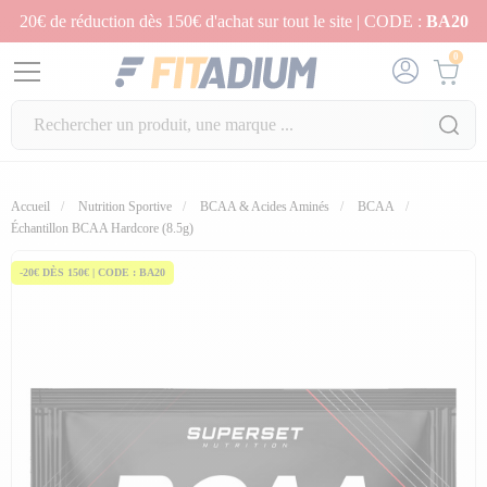
20€ de réduction dès 150€ d'achat sur tout le site | CODE :
BA20
0
Accueil
Nutrition Sportive
BCAA & Acides Aminés
BCAA
fullscreen
fullscreen
fullscreen
fullscreen
Échantillon BCAA Hardcore (8.5g)
-20€ DÈS 150€ | CODE : BA20