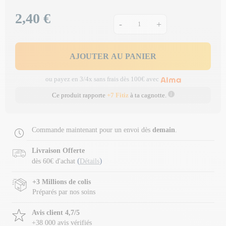
2,40 €
Prix
-
+
AJOUTER AU PANIER
ou payez en 3/4x sans frais dès 100€ avec
Ce produit rapporte
+7 Fitiz
à ta cagnotte.
Commande maintenant pour un envoi dès
demain
.
Livraison Offerte
(
)
dès 60€ d'achat
Détails
+3 Millions de colis
Préparés par nos soins
Avis client 4,7/5
+38 000 avis vérifiés