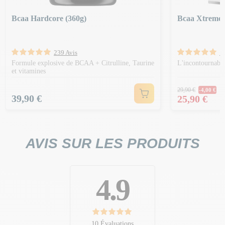
Bcaa Hardcore (360g)
Bcaa Xtreme 
239 Avis
1
Formule explosive de BCAA + Citrulline, Taurine
L'incontournable
et vitamines
Prix Norm
29,90 €
-4,00 €
Prix
Prix
39,90 €
25,90 €
AVIS SUR LES PRODUITS
4.9
10 Évaluations