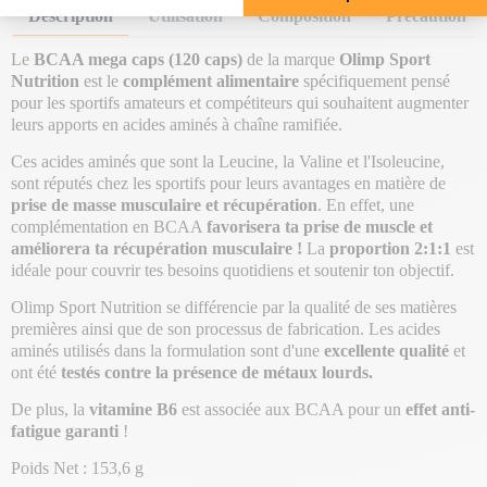
Description
Utilisation
Composition
Précaution
Le
BCAA mega caps (120 caps)
de la marque
Olimp Sport
Nutrition
est le
complément alimentaire
spécifiquement pensé
pour les sportifs amateurs et compétiteurs qui souhaitent augmenter
leurs apports en acides aminés à chaîne ramifiée.
Ces acides aminés que sont la Leucine, la Valine et l'Isoleucine,
sont réputés chez les sportifs pour leurs avantages en matière de
prise de masse musculaire et récupération
. En effet, une
complémentation en BCAA
favorisera ta prise de muscle et
améliorera ta récupération musculaire !
La
proportion 2:1:1
est
idéale pour couvrir tes besoins quotidiens et soutenir ton objectif.
Olimp Sport Nutrition se différencie par la qualité de ses matières
premières ainsi que de son processus de fabrication. Les acides
aminés utilisés dans la formulation sont d'une
excellente qualité
et
ont été
testés contre la présence de métaux lourds.
De plus, la
vitamine B6
est associée aux BCAA pour un
effet anti-
fatigue garanti
!
Poids Net : 153,6 g