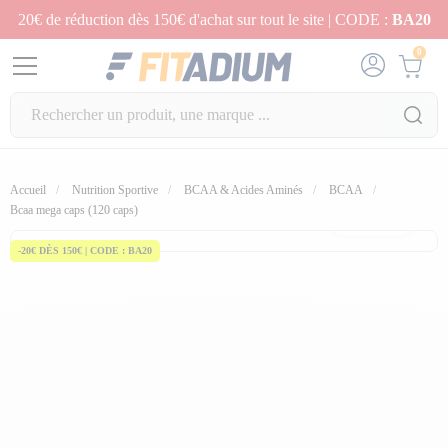
20€ de réduction dès 150€ d'achat sur tout le site | CODE :
BA20
0
Accueil
Nutrition Sportive
BCAA & Acides Aminés
BCAA
fullscreen
Bcaa mega caps (120 caps)
-20€ DÈS 150€ | CODE : BA20