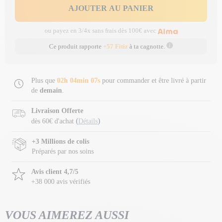
AJOUTER AU PANIER
ou payez en 3/4x sans frais dès 100€ avec
Ce produit rapporte
+57 Fitiz
à ta cagnotte.
Plus que
02h 04min 07s
pour commander et être livré à partir
de
demain
.
Livraison Offerte
(
)
dès 60€ d'achat
Détails
+3 Millions de colis
Préparés par nos soins
Avis client 4,7/5
+38 000 avis vérifiés
VOUS AIMEREZ AUSSI