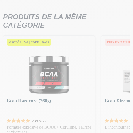
PRODUITS DE LA MÊME
CATÉGORIE
-20€ DÈS 150€ | CODE : BA20
PRIX EN BAISSE
Bcaa Hardcore (360g)
Bcaa Xtreme 
239 Avis
1
Formule explosive de BCAA + Citrulline, Taurine
L'incontournable
et vitamines