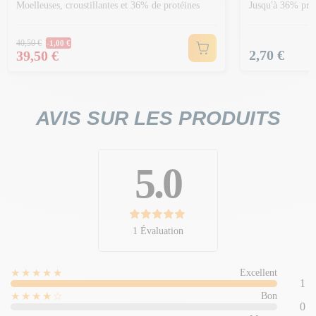
Moelleuses, croustillantes et 36% de protéines
Jusqu'à 36% prot
Prix Normal
40,50 €
-1,00 €
Prix
Prix
2,70 €
39,50 €
AVIS SUR LES PRODUITS
5.0
1 Évaluation
★★★★★
Excellent
1
★★★★☆
Bon
0