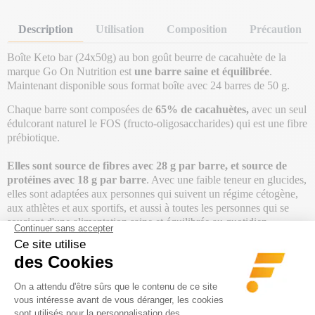
Description
Utilisation
Composition
Précaution
Boîte Keto bar (24x50g) au bon goût beurre de cacahuète de la
marque Go On Nutrition est
une barre saine et équilibrée
.
Maintenant disponible sous format boîte avec 24 barres de 50 g.
Chaque barre sont composées de
65% de cacahuètes,
avec un seul
édulcorant naturel le FOS (fructo-oligosaccharides) qui est une fibre
prébiotique.
Elles sont source de
fibres avec 28 g par barre, et source
de
protéines avec 18 g par barre
. Avec une faible teneur en glucides,
elles sont adaptées aux personnes qui suivent un régime cétogène,
aux athlètes et aux sportifs, et aussi à toutes les personnes qui se
soucient d'une alimentation saine et équilibrée au quotidien.
En plus ces barres sont :
sans polyols
,
sans sucre ajouté
, et
sans
édulcorants artificiels
!
Disponibles en goût :
Peanut butter.
Poids Net : 1,2 kg