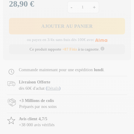
28,90 €
Prix
-
+
AJOUTER AU PANIER
ou payez en 3/4x sans frais dès 100€ avec
Ce produit rapporte
+87 Fitiz
à ta cagnotte.
Commande maintenant pour une expédition
lundi
.
Livraison Offerte
(
)
dès 60€ d'achat
Détails
+3 Millions de colis
Préparés par nos soins
Avis client 4,7/5
+38 000 avis vérifiés