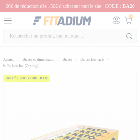
20€ de réduction dès 150€ d'achat sur tout le site | CODE :
BA20
0
Accueil
Barres et alimentation
Barres
Barres low carb
fullscreen
Boîte keto bar (24x50g)
-20€ DÈS 150€ | CODE : BA20