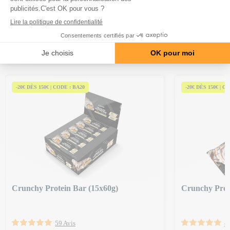
Produit avec édulcorant(s)
PRODUITS DE LA MÊME
CATÉGORIE
-20€ DÈS 150€ | CODE : BA20
-20€ DÈS 150€ | C
Crunchy Protein Bar (15x60g)
Crunchy Prot
59 Avis
4