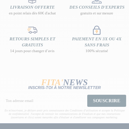
LIVRAISON OFFERTE
DES CONSEILS D'EXPERTS
en point relais dès 60€ d'achat
gratuits et sur mesure
RETOURS SIMPLES ET
PAIEMENT EN 3X OU 4X
GRATUITS
SANS FRAIS
14 jours pour changer d’avis
100% sécurisé
FITA'
NEWS
INSCRIS-TOI À NOTRE NEWSLETTER
SOUSCRIRE
En m'inscrivant, je déclare avoir pris connaissance des Conditions d’utilisation et accepte la Politique
de confidentialité. J'accepte de recevoir les communications de Fitadium et que mes interactions
(ouvertures et clics) soient mesurées afin d'évaluer et d'améliorer nos campagnes marketing.