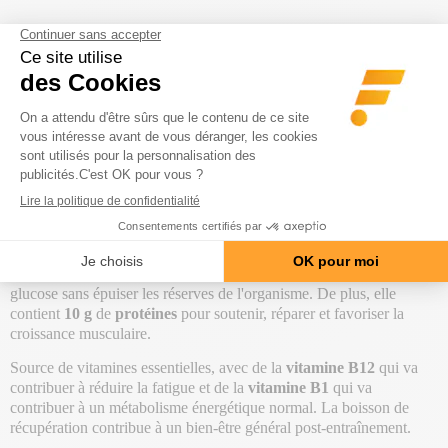
Description
Utilisation
Composition
Précaution
La
Boisson de récupération (400g)
est fabriquée par la marque
Apurna
.
La phase de récupération est aussi cruciale que l'entraînement lui-
même. La boisson de récupération Apurna te permet de recharger
rapidement tes niveaux d'énergie, de réparer les muscles sollicités
pendant l'effort et de compenser les pertes en eau et en minéraux.
Cette boisson est formulée de façon efficace, avec une source de
glucides
de
23 g
par portion, afin de maintenir les niveaux de
glucose sans épuiser les réserves de l'organisme. De plus, elle
contient
10 g
de
protéines
pour soutenir, réparer et favoriser la
croissance musculaire.
Source de vitamines essentielles, avec de la
vitamine B12
qui va
contribuer à réduire la fatigue et de la
vitamine B1
qui va
contribuer à un métabolisme énergétique normal. La boisson de
récupération contribue à un bien-être général post-entraînement.