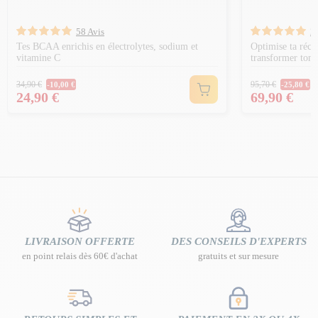
58 Avis
2
Tes BCAA enrichis en électrolytes, sodium et
Optimise ta récu
vitamine C
transformer ton 
Prix Normal
Prix Norm
34,90 €
95,70 €
-10,00 €
-25,80 €
Prix
Prix
24,90 €
69,90 €
LIVRAISON OFFERTE
DES CONSEILS D'EXPERTS
en point relais dès 60€ d'achat
gratuits et sur mesure