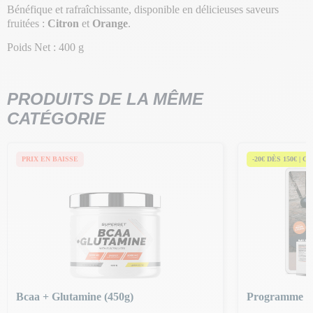
Bénéfique et rafraîchissante, disponible en délicieuses saveurs
fruitées :
Citron
et
Orange
.
Poids Net : 400 g
PRODUITS DE LA MÊME
CATÉGORIE
PRIX EN BAISSE
-20€ DÈS 150€ | C
Bcaa + Glutamine (450g)
Programme M