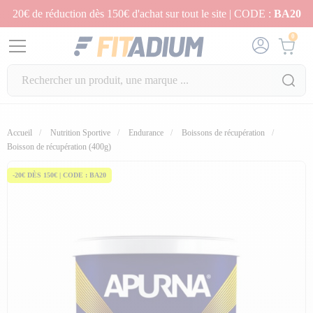
20€ de réduction dès 150€ d'achat sur tout le site | CODE :
BA20
0
Accueil
Nutrition Sportive
Endurance
Boissons de récupération
Boisson de récupération (400g)
-20€ DÈS 150€ | CODE : BA20