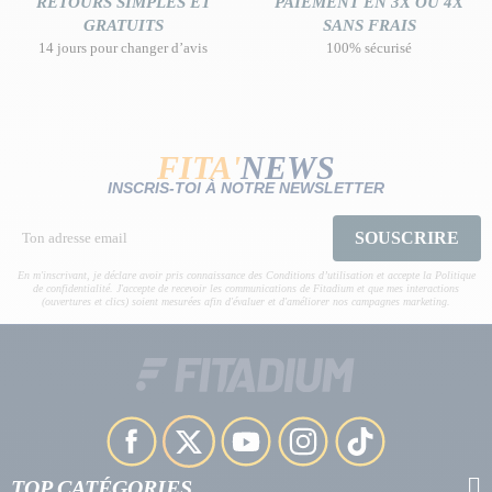
RETOURS SIMPLES ET
PAIEMENT EN 3X OU 4X
GRATUITS
SANS FRAIS
14 jours pour changer d’avis
100% sécurisé
FITA'
NEWS
INSCRIS-TOI À NOTRE NEWSLETTER
SOUSCRIRE
En m'inscrivant, je déclare avoir pris connaissance des Conditions d’utilisation et accepte la Politique
de confidentialité. J'accepte de recevoir les communications de Fitadium et que mes interactions
(ouvertures et clics) soient mesurées afin d'évaluer et d'améliorer nos campagnes marketing.
TOP CATÉGORIES