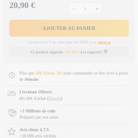
20,90 €
Prix
-
+
AJOUTER AU PANIER
ou payez en 3/4x sans frais dès 100€ avec
Ce produit rapporte
+63 Fitiz
à ta cagnotte.
Plus que
20h 02min 30s
pour commander et être livré à partir
de
demain
.
Livraison Offerte
(
)
dès 60€ d'achat
Détails
+3 Millions de colis
Préparés par nos soins
Avis client 4,7/5
+38 000 avis vérifiés