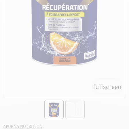
fullscreen
fullscreen
APURNA NUTRITION