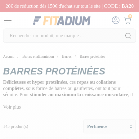
20€ de réduction dès 150€ d'achat sur tout le site | CODE :
BA20
0
Accueil
Barres et alimentation
Barres
Barres protéinées
BARRES PROTÉINÉES
Délicieuses et hyper protéinées
, ces
repas
ou collations
complètes
, sous forme de barres ou gaufrettes, ont tout pour
séduire. Pour
stimuler au maximum la croissance musculaire
, il
faut avoir un apport en protéines très régulier !
Voir plus
Comme les protéines ne peuvent pas être stockées par l'organisme,
il est très pratique d'utiliser, en collation, des
barres protéinées
prêtes à l'emploi et surtout prêtes à être dégustées.
145 produit(s)