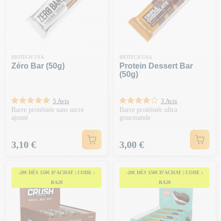
BIOTECH USA
BIOTECH USA
Zéro Bar (50g)
Protein Dessert Bar
(50g)
5 Avis
3 Avis
Barre protéinée sans sucre
Barre protéinée ultra
ajouté
gourmande
Prix
Prix
3,10 €
3,00 €
-20€ DÈS 150€ D'ACHAT | CODE :
-20€ DÈS 150€ D'ACHAT | CODE :
BA20
BA20