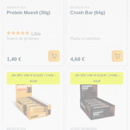
BIOTECH USA
BIOTECH USA
Protein Muesli (30g)
Crush Bar (64g)
1 Avis
Source de protéines
Plaisir et nutrition
Prix
Prix
1,40 €
4,60 €
-20€ DÈS 150€ D'ACHAT | CODE :
-20€ DÈS 150€ D'ACHAT | CODE :
BA20
BA20
BIOTECH USA
SCITEC NUTRITION