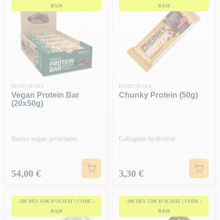
BA20
BA20
BIOTECH USA
BIOTECH USA
Vegan Protein Bar
Chunky Protein (50g)
(20x50g)
Barres vegan protéinées
Collagène hydrolysé
Prix
Prix
54,00 €
3,30 €
-20€ DÈS 150€ D'ACHAT | CODE :
-20€ DÈS 150€ D'ACHAT | CODE :
BA20
BA20