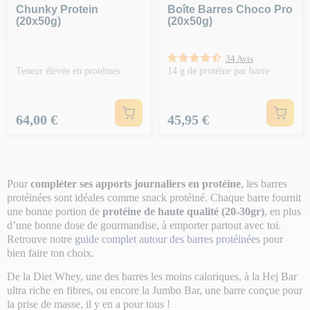
Chunky Protein
Boîte Barres Choco Pro
(20x50g)
(20x50g)
34 Avis
Teneur élevée en protéines
14 g de protéine par barre
Prix
Prix
64,00 €
45,95 €
Pour
compléter ses apports journaliers en protéine
, les barres
protéinées sont idéales comme snack protéiné. Chaque barre fournit
une bonne portion de
protéine de haute qualité (20-30gr)
, en plus
d’une bonne dose de gourmandise, à emporter partout avec toi.
Retrouve notre
guide complet autour des barres protéinées
pour
bien faire ton choix.
De la Diet Whey, une des barres les moins caloriques, à la Hej Bar
ultra riche en fibres, ou encore la Jumbo Bar, une barre conçue pour
la prise de masse, il y en a pour tous !