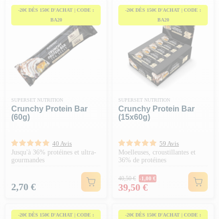
-20€ DÈS 150€ D'ACHAT | CODE :
-20€ DÈS 150€ D'ACHAT | CODE :
BA20
BA20
SUPERSET NUTRITION
SUPERSET NUTRITION
Crunchy Protein Bar
Crunchy Protein Bar
(60g)
(15x60g)
40 Avis
59 Avis
Jusqu'à 36% protéines et ultra-
Moelleuses, croustillantes et
gourmandes
36% de protéines
Prix Normal
40,50 €
-1,00 €
Prix
Prix
2,70 €
39,50 €
-20€ DÈS 150€ D'ACHAT | CODE :
-20€ DÈS 150€ D'ACHAT | CODE :