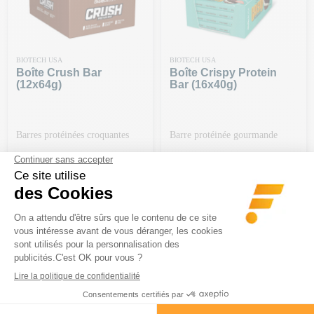
BIOTECH USA
BIOTECH USA
Boîte Crush Bar
Boîte Crispy Protein
(12x64g)
Bar (16x40g)
Barres protéinées croquantes
Barre protéinée gourmande
Prix
Prix
48,90 €
35,90 €
-20€ DÈS 150€ D'ACHAT | CODE :
-20€ DÈS 150€ D'ACHAT | CODE :
BA20
BA20