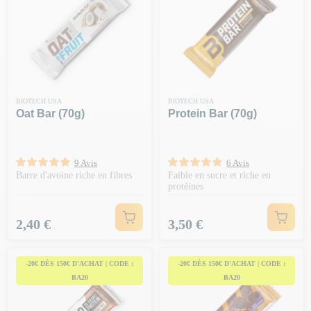
BIOTECH USA
BIOTECH USA
Oat Bar (70g)
Protein Bar (70g)
9 Avis
6 Avis
Barre d'avoine riche en fibres
Faible en sucre et riche en
protéines
Prix
Prix
2,40 €
3,50 €
-20€ DÈS 150€ D'ACHAT | CODE :
-20€ DÈS 150€ D'ACHAT | CODE :
BA20
BA20