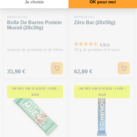
BIOTECH USA
BIOTECH USA
Boîte De Barres Protein
Zéro Bar (20x50g)
Muesli (28x30g)
4 Avis
Sources de protéines et de fibres
20 g de protéine et 0 sucre
Prix
Prix
35,90 €
62,00 €
-20€ DÈS 150€ D'ACHAT | CODE :
-20€ DÈS 150€ D'ACHAT | CODE :
BA20
BA20